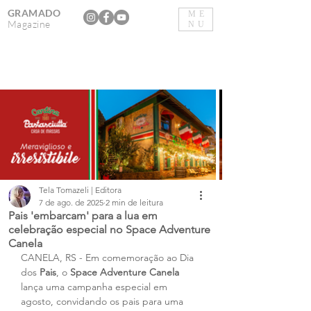
GRAMADO
ME
Magazine
NU
Tela Tomazeli | Editora
7 de ago. de 2025
2 min de leitura
Pais 'embarcam' para a lua em
celebração especial no Space Adventure
Canela
CANELA, RS - Em comemoração ao Dia 
dos 
Pais
, o 
Space Adventure Canela
lança uma campanha especial em 
agosto, convidando os pais para uma 