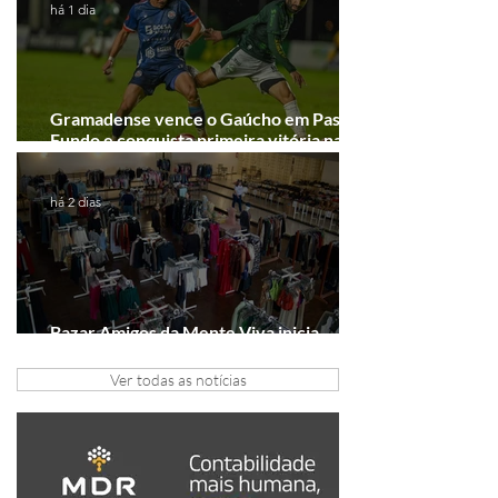
há 1 dia
Gramadense vence o Gaúcho em Passo
Fundo e conquista primeira vitória na
Série A2
há 2 dias
Bazar Amigos da Mente Viva inicia
arrecadação em Gramado e Canela
Ver todas as notícias