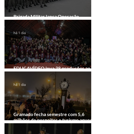
Brigada Militar lança Operação
Convergência na Região das Hortênsias
há 1 dia
EDUCAVÍDEO leva 38 produções ao
Festival de Cinema de Gramado
há 1 dia
Gramado fecha semestre com 5,6
milhões de pernoites e turismo aquecido.
Junho desponta!