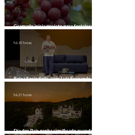
Gramado inicia projeto para fortalecer a
Rota do Vinho
há 20 horas
Baixa Sociedade, com Luiz Fernando
Guimarães, chega a Novo Hamburgo
há 21 horas
Dia dos Pais ganha significado quando o