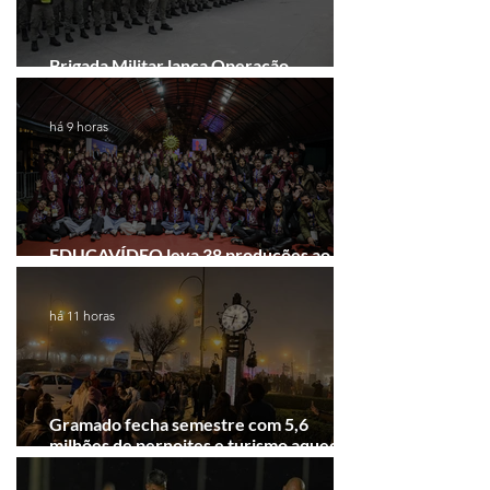
Brigada Militar lança Operação
Convergência na Região das Hortênsias
há 9 horas
EDUCAVÍDEO leva 38 produções ao
Festival de Cinema de Gramado
há 11 horas
Gramado fecha semestre com 5,6
milhões de pernoites e turismo aquecido.
Junho desponta!