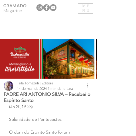
GRAMADO
ME
Magazine
NU
Tela Tomazeli | Editora
14 de mai. de 2024
1 min de leitura
PADRE ARI ANTONIO SILVA – Recebei o
Espírito Santo
(Jo 20,19-23)
Solenidade de Pentecostes
O dom do Espírito Santo foi um 