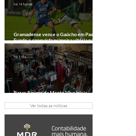
há 14 horas
Gramadense vence o Gaúcho em Passo
Fundo e conquista primeira vitória na
Série A2
há 1 dia
Bazar Amigos da Mente Viva inicia
arrecadação em Gramado e Canela
Ver todas as notícias