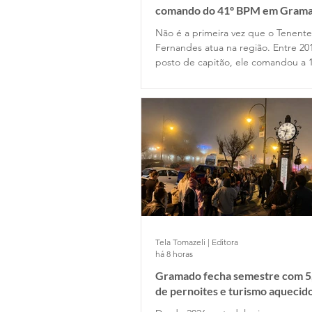
comando do 41º BPM em Gram
Não é a primeira vez que o Tenent
Fernandes atua na região. Entre 20
posto de capitão, ele comandou a 
Companhia de Gramado e depois p
Estado Maior da Unidade. Retornou
permanecendo até 2022, quando o
posto de major na função de subc
do Batalhão.
Tela Tomazeli | Editora
há 8 horas
Gramado fecha semestre com 5
de pernoites e turismo aquecid
desponta!