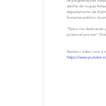
As programações citada
desfile de roupas feit
departamento de Evento
fomentar público duran
"Estou me dedicando p
potencial pra isso" final
Assista o vídeo com a 
https://www.youtube