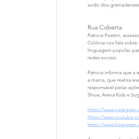
xodó dos gramadenses e
Rua Coberta
Patricia Poetini, asse
Colônia nos fala sobre
linguagem popular, par
redes sociais.
Patricia informa que a
a marca, que realiza ev
responsável pelas açõe
Show, Arena Kids e Sug
https://www.instagram
https://www.youtube
https://www.instagram