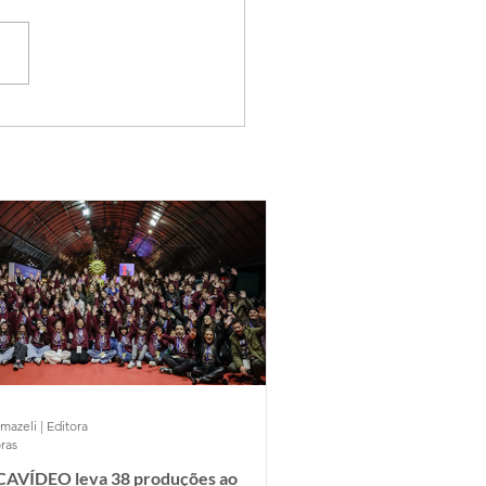
mazeli | Editora
ras
AVÍDEO leva 38 produções ao