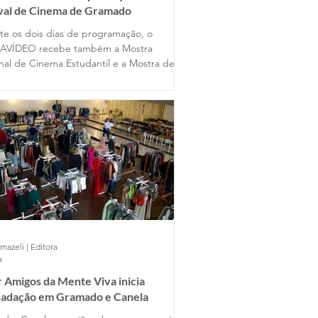
ival de Cinema de Gramado
te os dois dias de programação, o
AVÍDEO recebe também a Mostra
nal de Cinema Estudantil e a Mostra de
s Universitários, reunindo produções de
entes estados do país ao lado dos
lhos dos alunos gramadenses.
mazeli | Editora
a
 Amigos da Mente Viva inicia
cadação em Gramado e Canela