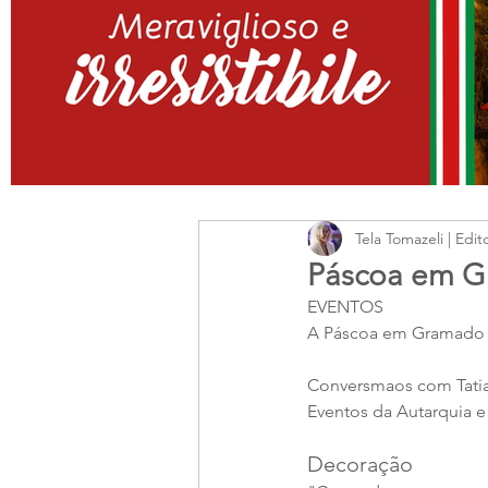
Tela Tomazeli | Edit
Páscoa em G
EVENTOS
A Páscoa em Gramado a
Conversmaos com Tatiana
Eventos da Autarquia e
Decoração