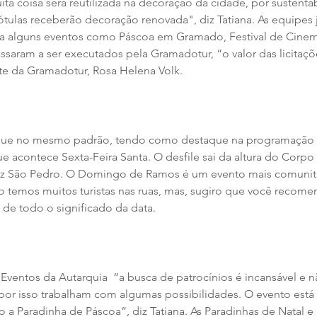
 coisa será reutilizada na decoração da cidade, por sustentab
ótulas receberão decoração renovada", diz Tatiana. As equipes 
 alguns eventos como Páscoa em Gramado, Festival de Cinema
saram a ser executados pela Gramadotur, “o valor das licitaçõe
nte da Gramadotur, Rosa Helena Volk. 
ue no mesmo padrão, tendo como destaque na programação re
ue acontece Sexta-Feira Santa. O desfile sai da altura do Corp
triz São Pedro. O Domingo de Ramos é um evento mais comunitá
temos muitos turistas nas ruas, mas, sugiro que você recome
de todo o significado da data.
Eventos da Autarquia  “a busca de patrocínios é incansável e n
 por isso trabalham com algumas possibilidades. O evento está 
a Paradinha de Páscoa”, diz Tatiana. As Paradinhas de Natal e