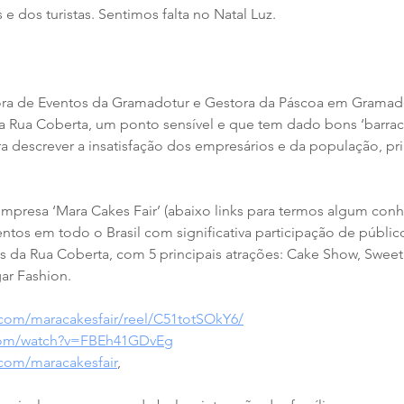
 dos turistas. Sentimos falta no Natal Luz.
ssora de Eventos da Gramadotur e Gestora da Páscoa em Gramad
 a Rua Coberta, um ponto sensível e que tem dado bons ‘barrac
a descrever a insatisfação dos empresários e da população, pri
 empresa ‘Mara Cakes Fair’ (abaixo links para termos algum co
entos em todo o Brasil com significativa participação de público
s da Rua Coberta, com 5 principais atrações: Cake Show, Sweet
ar Fashion. 
.com/maracakesfair/reel/C51totSOkY6/
.com/watch?v=FBEh41GDvEg
.com/maracakesfair
,