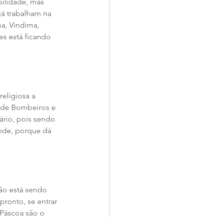
ilidade, mas 
já trabalham na 
, Vindima, 
s está ficando 
ligiosa a 
o de Bombeiros e 
rio, pois sendo 
nde, porque dá 
ão está sendo 
pronto, se entrar 
 Páscoa são o 