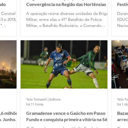
ado
Convergência na Região das Hortênsias
Fest
e Coronel
A operação reúne diversas unidades da Brigada
Duran
13 e 2018, no
Militar, entre elas o 41º Batalhão de Polícia
EDUC
1ª
Militar, o Batalhão Rodoviário, o Comando
Nacio
assou pelo
Ambiental, o Comando do Choque e o
Filme
 em 2020,
Departamento de Ensino. Participam das ações
difer
cupou o
dois alunos-oficiais do Curso Superior de Polícia
traba
omandante
Militar e 120 alunos-soldados do Curso Básico
de Formação Policial Militar, das escolas de
Porto Alegre e Montenegro.
Tela Tomazeli | Editora
Tela To
há 11 horas
há 1 di
,6 milhões
Gramadense vence o Gaúcho em Passo
Bazar
o. Junho
Fundo e conquista primeira vitória na Série
arre
A2