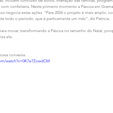
s, incluem concurso de bolos, interação das famílias, programaç
as com confeitaria. Neste primeiro momento a Páscoa em Grama
s negocia estas ações. "Para 2026 o projeto é mais amplo, co
te todo o período, que é particamente um mês", diz Patricia. 
ara inovar, transformando a Páscoa no tamanho do Natal, por
iza ela.
nossa conversa.
.com/watch?v=0K7e7ZowdCM