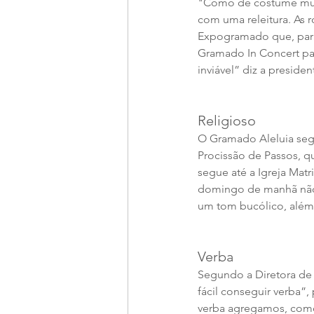
"Como de costume muita
com uma releitura. As r
Expogramado que, para
Gramado In Concert pas
inviável” diz a preside
Religioso
O Gramado Aleluia seg
Procissão de Passos, q
segue até a Igreja Ma
domingo de manhã não 
um tom bucólico, além 
Verba
Segundo a Diretora de 
fácil conseguir verba”,
verba agregamos, como 