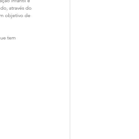
ão infantil e 
do, através do 
m objetivo de 
que tem 