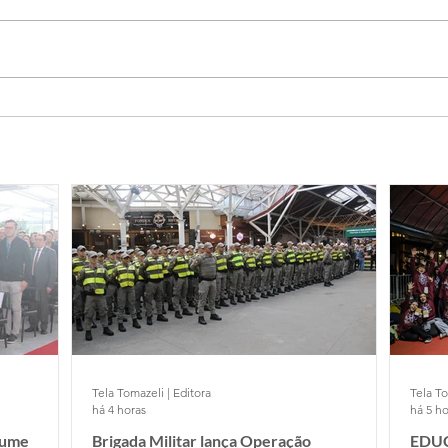
Tela Tomazeli | Editora
Tela To
há 4 horas
há 5 ho
sume
Brigada Militar lança Operação
EDUC