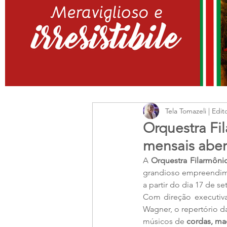
Tela Tomazeli | Edit
Orquestra Fi
mensais aber
A 
Orquestra Filarmôni
grandioso empreendimen
a partir do dia 17 de s
Com direção executiva
Wagner, o repertório 
músicos de 
cordas, mad