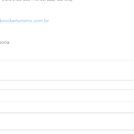
a
/brockerturismo.com.br
soria