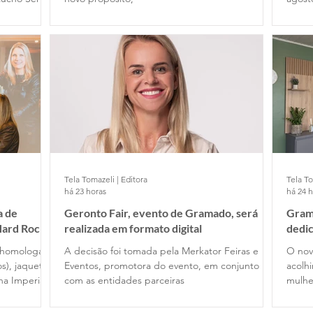
Tela Tomazeli | Editora
Tela To
há 23 horas
há 24 
a de
Geronto Fair, evento de Gramado, será
Gram
Hard Rock
realizada em formato digital
dedic
 homologar
A decisão foi tomada pela Merkator Feiras e
O nov
s), jaquetas
Eventos, promotora do evento, em conjunto
acolh
a Imperial
com as entidades parceiras
mulhe