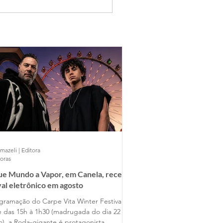
mazeli | Editora
horas
ue Mundo a Vapor, em Canela, recebe
val eletrônico em agosto
gramação do Carpe Vita Winter Festival
e das 15h à 1h30 (madrugada do dia 22 de
o), a Roda-gigante é protagonista