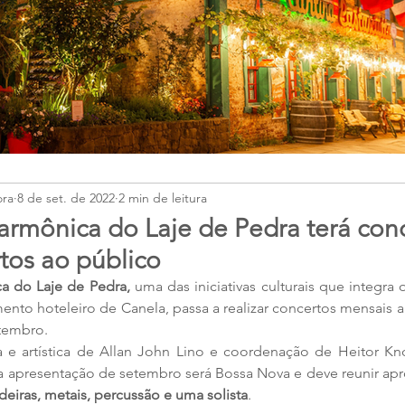
ora
8 de set. de 2022
2 min de leitura
larmônica do Laje de Pedra terá con
tos ao público
ca do Laje de Pedra,
 uma das iniciativas culturais que integra o 
to hoteleiro de Canela, passa a realizar concertos mensais a
etembro.
 e artística de Allan John Lino e coordenação de Heitor Knor
da apresentação de setembro será Bossa Nova e deve reunir ap
eiras, metais, percussão e uma solista
.