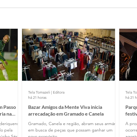
Tela Tomazeli | Editora
Tela To
há 21 horas
há 21 
m Passo
Bazar Amigos da Mente Viva inicia
Parq
ria na
arrecadação em Gramado e Canela
festi
deriquense,
Gramado, Canela e região, abram seus armários
A pro
do pela
em busca de peças que possam ganhar um
ocorr
úcho Série
novo propósito,
agost