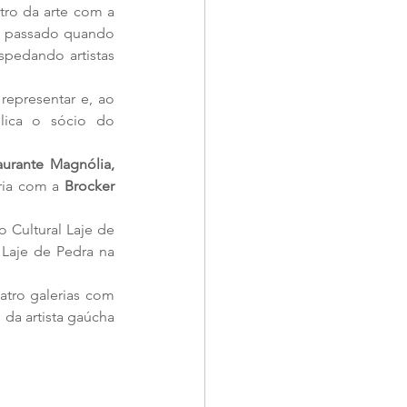
ro da arte com a 
o passado quando 
pedando artistas 
epresentar e, ao 
lica o sócio do 
aurante Magnólia,
ria com a 
Brocker 
 Cultural Laje de 
Laje de Pedra na 
tro galerias com 
, da artista gaúcha 