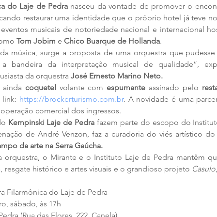
ca do Laje de Pedra
 nasceu da vontade de promover o encont
cando restaurar uma identidade que o próprio hotel já teve n
eventos musicais de notoriedade nacional e internacional hos
como 
Tom Jobim
 e 
Chico Buarque de Hollanda
.
 da música, surge a proposta de uma orquestra que pudesse r
a bandeira da interpretação musical de qualidade”, exp
siasta da orquestra 
José Ernesto Marino Neto. 
 ainda 
coquetel
 volante com
 espumante 
assinado pelo 
rest
link: 
https://brockerturismo.com.br
. A novidade é uma parce
 operação comercial dos ingressos.
do 
Kempinski Laje de Pedra
 fazem parte do escopo do Instituto
nação de André Venzon, faz a curadoria do viés artístico do 
ampo da arte na Serra Gaúcha.
 orquestra, o Mirante e o Instituto Laje de Pedra mantêm qua
, resgate histórico e artes visuais e o grandioso projeto 
Casulo
ra Filarmônica do Laje de Pedra
ro, sábado, às 17h
Pedra (Rua das Flores, 222, Canela)