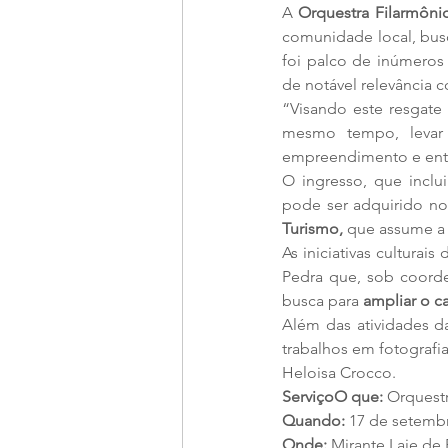
A 
Orquestra Filarmôni
comunidade local, bus
foi palco de inúmeros 
de notável relevância 
“Visando este resgate
mesmo tempo, levar 
empreendimento e entu
O ingresso, que inclui
pode ser adquirido no 
Turismo,
 que assume a
As iniciativas culturais 
Pedra que, sob coorde
busca para 
ampliar o c
Além das atividades da
trabalhos em fotografia
Heloisa Crocco. 
ServiçoO que:
 Orquest
Quando:
 17 de setemb
Onde:
 Mirante Laje de 