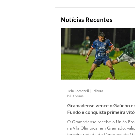
Notícias Recentes
Tela Tomazeli | Editora
há 3 horas
Gramadense vence o Gaúcho e
Fundo e conquista primeira vitó
Série A2
O Gramadense recebe o União Fre
na Vila Olímpica, em Gramado, vali
terceira rodada do Campeonato Ga