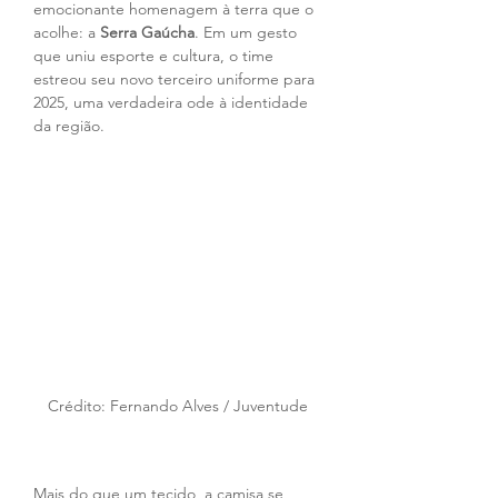
emocionante homenagem à terra que o 
acolhe: a 
Serra Gaúcha
. Em um gesto 
que uniu esporte e cultura, o time 
estreou seu novo terceiro uniforme para 
2025, uma verdadeira ode à identidade 
da região.
Crédito: Fernando Alves / Juventude
Mais do que um tecido, a camisa se 