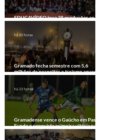
EDUCAVÍDEO leva 38 produções ao
Festival de Cinema de Gramado
há 20 horas
Gramado fecha semestre com 5,6
milhões de pernoites e turismo aquecido.
Junho desponta!
há 23 horas
Gramadense vence o Gaúcho em Passo
Fundo e conquista primeira vitória na
Série A2