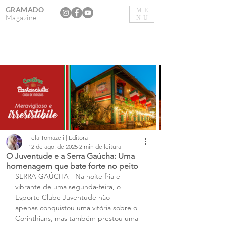
GRAMADO
ME
Magazine
NU
Tela Tomazeli | Editora
12 de ago. de 2025
2 min de leitura
O Juventude e a Serra Gaúcha: Uma
homenagem que bate forte no peito
SERRA GAÚCHA - Na noite fria e 
vibrante de uma segunda-feira, o 
Esporte Clube Juventude não 
apenas conquistou uma vitória sobre o 
Corinthians, mas também prestou uma 