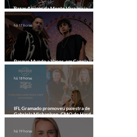
Bazar Amigos da Mente Viva inicia
arrecadação em Gramado e Canela
há 17 horas
Parque Mundo a Vapor, em Canela,
recebe festival eletrônico em agosto
há 18 horas
IFL Gramado promoveu palestra de
Gabriela Michaelsen, CMO do Hard
Rock Cafe Gramado
há 19 horas