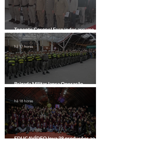
Tenente Coronel Fernandes assume
comando do 41º BPM em Gramado
há 17 horas
Brigada Militar lança Operação
Convergência na Região das Hortênsias
há 18 horas
EDUCAVÍDEO leva 38 produções ao