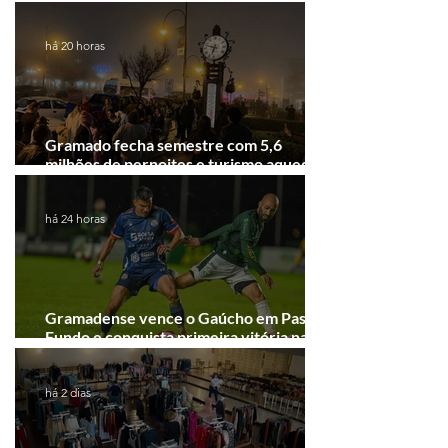
Festival de Cinema de Gramado
há 20 horas
Gramado fecha semestre com 5,6
milhões de pernoites e turismo aquecido.
Junho desponta!
há 24 horas
Gramadense vence o Gaúcho em Passo
Fundo e conquista primeira vitória na
Série A2
há 2 dias