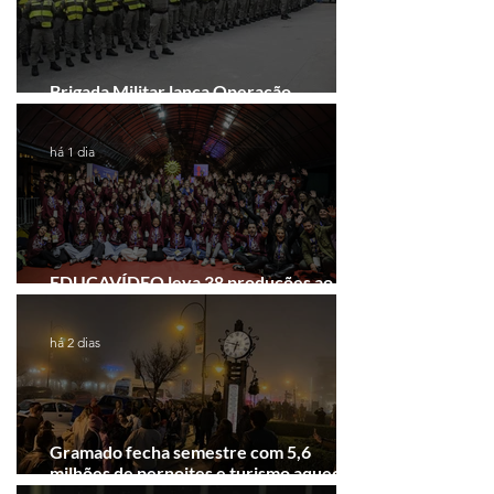
Brigada Militar lança Operação
Convergência na Região das Hortênsias
há 1 dia
EDUCAVÍDEO leva 38 produções ao
Festival de Cinema de Gramado
há 2 dias
Gramado fecha semestre com 5,6
milhões de pernoites e turismo aquecido.
Junho desponta!