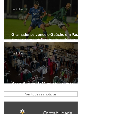
há 2 dias
Gramadense vence o Gaúcho em Passo
Fundo e conquista primeira vitória na
Série A2
há 2 dias
Bazar Amigos da Mente Viva inicia
arrecadação em Gramado e Canela
Ver todas as notícias