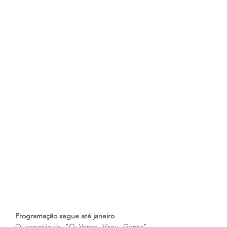
Programação segue até janeiro
O espetáculo "O Verbo Virou Gente" 