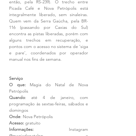
então, pela RS-239). O trecho entre 
Picada Café e Nova Petrópolis está 
integralmente liberado, sem sinaleiras. 
Quem vem da Serra Gaúcha, pela BR-
116 (passando por Caxias do Sul) 
encontra as pistas liberadas, porém com 
alguns trechos em recuperação, e 
pontos com o acesso no sistema de ‘siga 
e pare’, coordenados por operador 
manual nos fins de semana.
Serviço
O que:
 Magia do Natal de Nova 
Petrópolis
Quando
: até 4 de janeiro, com 
programação às sextas-feiras, sábados e 
domingos
Onde
: Nova Petrópolis
Acesso:
 gratuito
Informações:
 Instagram 
@magiadonatalnp e 