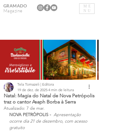
GRAMADO
ME
Magazine
NU
Tela Tomazeli | Editora
19 de dez. de 2025
4 min de leitura
Natal: Magia do Natal de Nova Petrópolis
traz o cantor Asaph Borba à Serra
Atualizado:
7 de mar.
NOVA PETRÓPOLIS -  
Apresentação 
ocorre dia 21 de dezembro, com acesso 
gratuito