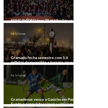
EDUCAVÍDEO leva 38 produções ao
Festival de Cinema de Gramado
há 12 horas
Gramado fecha semestre com 5,6
milhões de pernoites e turismo aquecido.
Junho desponta!
há 16 horas
Gramadense vence o Gaúcho em Passo
Fundo e conquista primeira vitória na