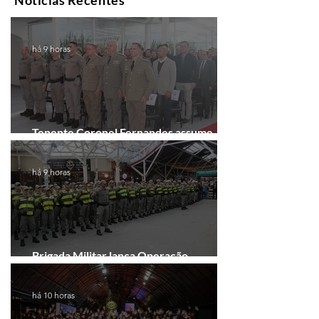
Notícias Recentes
há 9 horas
Tenente Coronel Fernandes assume
comando do 41º BPM em Gramado
há 9 horas
Brigada Militar lança Operação
Convergência na Região das Hortênsias
há 10 horas