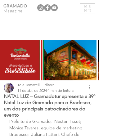
GRAMADO
ME
Magazine
NU
Tela Tomazeli | Editora
11 de abr. de 2024
1 min de leitura
NATAL LUZ – Gramadotur apresenta a 39º
Natal Luz de Gramado para o Bradesco,
um dos principais patrocinadores do
evento
Prefeito de Gramado,  Nestor Tissot;  
Mônica Tavares, equipe de marketing 
Bradesco;  Juliana Fattori, Chefe de 