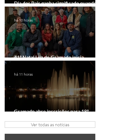
Dia dos Pais ganha significado quando o
presente é viver experiências juntos
há 10 horas
41º Natal Luz de Gramado inicia
tratativas com clubes de serviço
há 11 horas
Gramado abre inscrições para 18º
Festival de Gastronomia
Ver todas as notícias