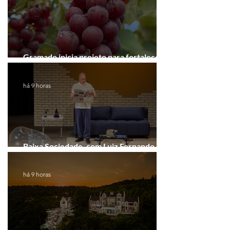
Gramado inicia projeto para fortalecer a
Rota do Vinho
há 9 horas
Baixa Sociedade, com Luiz Fernando
Guimarães, chega a Novo Hamburgo
há 9 horas