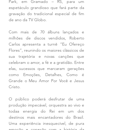
Park, em Gramado – RS, para um 
espetáculo grandioso que fará parte da 
gravação do tradicional especial de fim 
de ano da TV Globo.
Com mais de 70 álbuns lançados e 
milhões de discos vendidos, Roberto 
Carlos apresenta a turnê “Eu Ofereço 
Flores”, reunindo os maiores clássicos de 
sua trajetória e novas canções que 
celebram o amor, a fé e a gratidão. Entre 
elas, sucessos que marcaram gerações 
como Emoções, Detalhes, Como é 
Grande o Meu Amor Por Você e Jesus 
Cristo.
O público poderá desfrutar de uma 
produção impecável, orquestra ao vivo e 
todaa energia do Rei em um dos 
destinos mais encantadores do Brasil. 
Uma experiência inesquecível, de pura 
emoção e conexão com a história da 