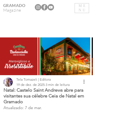
GRAMADO
ME
Magazine
NU
Tela Tomazeli | Editora
19 de dez. de 2025
3 min de leitura
Natal: Castelo Saint Andrews abre para
visitantes sua célebre Ceia de Natal em
Gramado
Atualizado:
7 de mar.