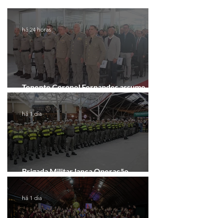
há 24 horas
Tenente Coronel Fernandes assume
comando do 41º BPM em Gramado
há 1 dia
Brigada Militar lança Operação
Convergência na Região das Hortênsias
há 1 dia