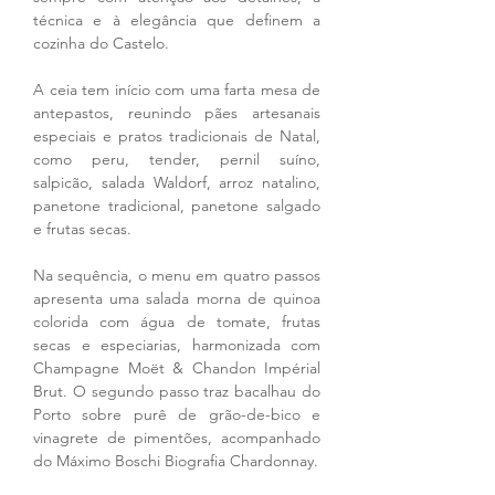
técnica e à elegância que definem a 
cozinha do Castelo.
A ceia tem início com uma farta mesa de 
antepastos, reunindo pães artesanais 
especiais e pratos tradicionais de Natal, 
como peru, tender, pernil suíno, 
salpicão, salada Waldorf, arroz natalino, 
panetone tradicional, panetone salgado 
e frutas secas. 
Na sequência, o menu em quatro passos 
apresenta uma salada morna de quinoa 
colorida com água de tomate, frutas 
secas e especiarias, harmonizada com 
Champagne Moët & Chandon Impérial 
Brut. O segundo passo traz bacalhau do 
Porto sobre purê de grão-de-bico e 
vinagrete de pimentões, acompanhado 
do Máximo Boschi Biografia Chardonnay. 