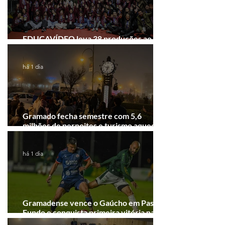
EDUCAVÍDEO leva 38 produções ao
Festival de Cinema de Gramado
há 1 dia
Gramado fecha semestre com 5,6
milhões de pernoites e turismo aquecido.
Junho desponta!
há 1 dia
Gramadense vence o Gaúcho em Passo
Fundo e conquista primeira vitória na
Série A2