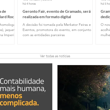
há 4 horas
há 5 ho
a de
Geronto Fair, evento de Gramado, será
Gram
Hard Rock
realizada em formato digital
dedic
 homologar
A decisão foi tomada pela Merkator Feiras e
O nov
s), jaquetas
Eventos, promotora do evento, em conjunto
acolh
a Imperial
com as entidades parceiras
mulhe
Ver todas as notícias