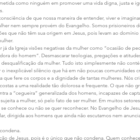
metida como ninguém em promover uma vida digna, justa e igua
s.
nsciência de que nossa maneira de entender, viver e imaginar
her nem sempre provém do Evangelho. Somos prisioneiros d
ões que não têm sua origem em Jesus, pois levam ao domíni
ulher.
 já da Igreja visões negativas da mulher como “ocasião de pe
adora do homem”. Desmascarar teologias, pregações e atitude
u desqualificação da mulher. Tudo isto simplesmente não cont
o inexplicável silêncio que há em não poucas comunidades cri
a que fere os corpos e a dignidade de tantas mulheres. Nós cri
ostas a uma realidade tão dolorosa e frequente. O que não gri
ontra a “cegueira” generalizada dos homens, incapazes de capta
ê sujeita a mulher, só pelo fato de ser mulher. Em muitos setore
ão se conhece ou não se quer reconhecer. No Evangelho de Jes
ar, dirigida aos homens que ainda não escutamos nem anunc
 condena. 
ação de Jesus, pois é o único que não condena. Quem conhece