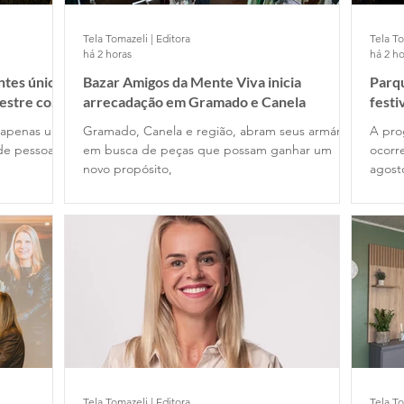
Tela Tomazeli | Editora
Tela To
há 2 horas
há 2 ho
ntes únicos
Bazar Amigos da Mente Viva inicia
Parq
mestre com
arrecadação em Gramado e Canela
festi
s apenas uma
Gramado, Canela e região, abram seus armários
A pro
de pessoas
em busca de peças que possam ganhar um
ocorr
novo propósito,
agost
Tela Tomazeli | Editora
Tela To