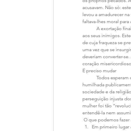
os próprios pecados. Af
acusavam. Não só: este
levou a amadurecer na 
faltava-lhes moral para
            A exortação final que o Mestre lhe dirigiu – “Não peques mais!” – aplica-se perfeitamente bem 
aos seus inimigos. Est
de cuja fraqueza se pr
uma vez que se insurgi
deveriam converter-se.
coração misericordioso
É preciso mudar 
            Todos esperam que Jesus se some à rejeição geral daquela mulher surpreendida em adultério, 
humilhada publicamente
sociedade e da religiã
perseguição injusta dos
mulher foi tão “revolu
entendê-la nem assumi-
 O que podemos fazer 
Em primeiro lugar 