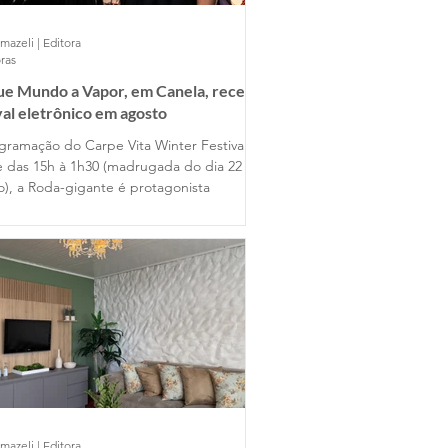
mazeli | Editora
ras
ue Mundo a Vapor, em Canela, recebe
val eletrônico em agosto
gramação do Carpe Vita Winter Festival
e das 15h à 1h30 (madrugada do dia 22 de
o), a Roda-gigante é protagonista
mazeli | Editora