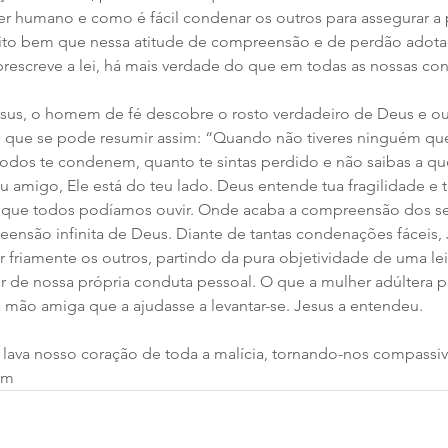
er humano e como é fácil condenar os outros para assegurar a 
uito bem que nessa atitude de compreensão e de perdão adotad
 prescreve a lei, há mais verdade do que em todas as nossas c
que se pode resumir assim: “Quando não tiveres ninguém que
dos te condenem, quanto te sintas perdido e não saibas a que
u amigo, Ele está do teu lado. Deus entende tua fragilidade e 
ia que todos podíamos ouvir. Onde acaba a compreensão dos s
eensão infinita de Deus. Diante de tantas condenações fáceis, 
 friamente os outros, partindo da pura objetividade de uma lei
r de nossa própria conduta pessoal. O que a mulher adúltera pr
mão amiga que a ajudasse a levantar-se. Jesus a entendeu.  
 
 lava nosso coração de toda a malícia, tornando-nos compassi
ém