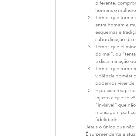
diferente, compro
homens e mulhere
Temos que tomar co
entre homem e mul
esquemas e tradiç
subordinação da m
Temos que eliminar
do mal”, ou “tent
a discriminação o
Temos que romper 
violência doméstic
podemos viver de c
É preciso reagir c
injusto a que se v
“invisível” que n
mensagem particul
fidelidade.   
Jesus o único que não
É surpreendente a atu