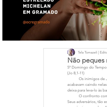
Tela Tomazeli | Edit
Não peques 
5º Domingo do Tempo
(Jo 8,1-11) 
            Os inimigos de Jesus viviam criando armadilhas para pegá-lo, mas eles mesmos é que 
acabavam caindo nelas.
deixa para leva-lo às ba
            O confronto com a mulher surpreendia em flagrante adultério não deixou Jesus embaraçado. 
Seus adversários, tão 