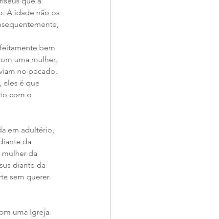
riseus que a 
. A idade não os 
onsequentemente, 
 com uma mulher, 
iviam no pecado, 
 eles é que 
ato com o 
diante da 
 mulher da 
sus diante da 
rte sem querer 
com uma Igreja 