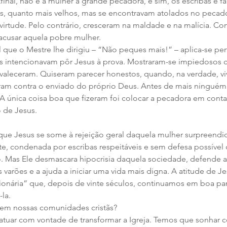
inal, não é a mulher a grande pecadora, e sim, os escribas e fa
s, quanto mais velhos, mas se encontravam atolados no pecado
virtude. Pelo contrário, cresceram na maldade e na malícia. C
 acusar aquela pobre mulher. 
es intencionavam pôr Jesus à prova. Mostraram-se impiedosos
evaleceram. Quiseram parecer honestos, quando, na verdade, v
ram contra o enviado do próprio Deus. Antes de mais ninguém,
 A única coisa boa que fizeram foi colocar a pecadora em cont
 de Jesus.  
, condenada por escribas respeitáveis e sem defesa possível 
o. Mas Ele desmascara hipocrisia daquela sociedade, defende a
 varões e a ajuda a iniciar uma vida mais digna. A atitude de Je
cionária” que, depois de vinte séculos, continuamos em boa pa
la.  
em nossas comunidades cristãs? 
atuar com vontade de transformar a Igreja. Temos que sonhar 