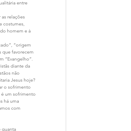
litária entre 
 as relações 
e costumes, 
o do homem e à 
cado”, “origem 
s que favorecem 
ém “Evangelho”.
stãs diante da 
stãos não 
taria Jesus hoje?
r o sofrimento 
s é um sofrimento 
us há uma 
iamos com 
 quanta 