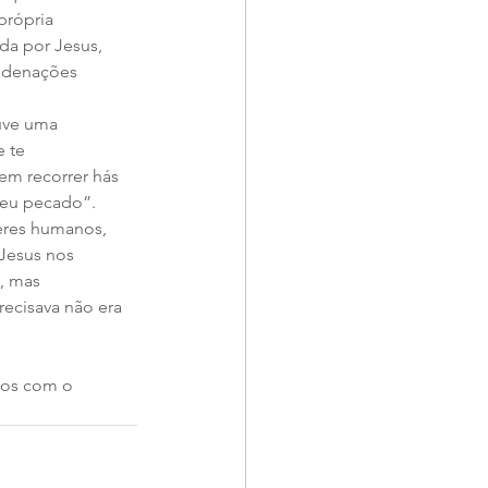
própria 
a por Jesus, 
ondenações 
 te 
m recorrer hás 
teu pecado”. 
eres humanos, 
Jesus nos 
, mas 
ecisava não era 
vos com o 