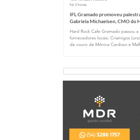
há 3 horas
IFL Gramado promoveu palestr
Gabriela Michaelsen, CMO do 
Cafe Gramado
Hard Rock Cafe Gramado passou a
fornecedores locais: Criamigos (urso
de couro de Mônica Cardoso e Malh