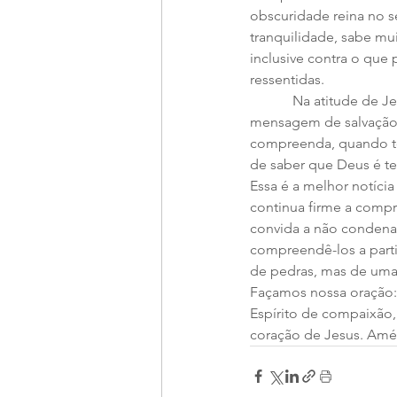
obscuridade reina no s
tranquilidade, sabe m
inclusive contra o que
ressentidas. 
            Na atitude de Jesus, o homem de fé descobre o rosto verdadeiro de Deus e ouve uma 
mensagem de salvação 
compreenda, quando to
de saber que Deus é te
Essa é a melhor notíc
continua firme a compr
convida a não condenar
compreendê-los a parti
de pedras, mas de uma 
Façamos nossa oração:
Espírito de compaixão,
coração de Jesus. Am