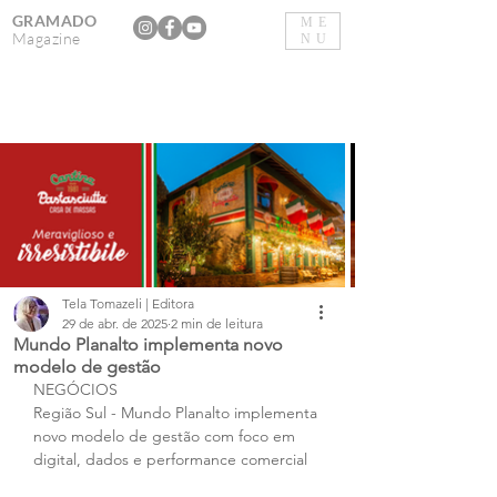
GRAMADO
ME
Magazine
NU
Tela Tomazeli | Editora
29 de abr. de 2025
2 min de leitura
Mundo Planalto implementa novo
modelo de gestão
NEGÓCIOS
Região Sul - Mundo Planalto implementa 
novo modelo de gestão com foco em 
digital, dados e performance comercial