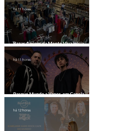
há 11 horas
Bazar Amigos da Mente Viva inicia
arrecadação em Gramado e Canela
há 11 horas
Parque Mundo a Vapor, em Canela,
recebe festival eletrônico em agosto
há 12 horas