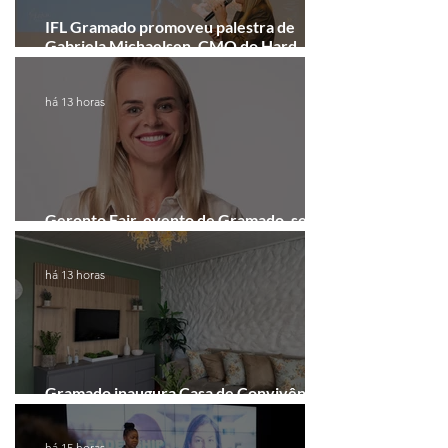
IFL Gramado promoveu palestra de
Gabriela Michaelsen, CMO do Hard
Rock Cafe Gramado
há 13 horas
Geronto Fair, evento de Gramado, será
realizada em formato digital
há 13 horas
Gramado inaugura Casa de Convivência
dedicada às mulheres
há 15 horas