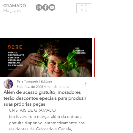
GRAMADO
ME
Magazine
NU
Tela Tomazeli | Editora
5 de fev. de 2025
4 min de leitura
Além de acesso gratuíto, moradores
terão descontos epeciais para produzir
suas próprias peças
CRISTAIS DE GRAMADO
Em fevereiro e março, além da entrada 
gratuita disponível sistematicamente aos 
residentes de Gramado e Canela, 