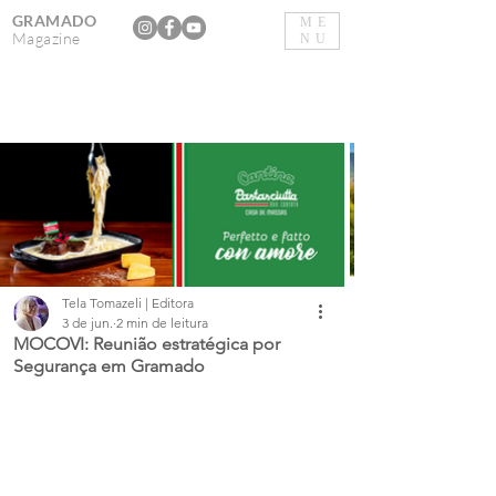
GRAMADO
ME
Magazine
NU
Tela Tomazeli | Editora
3 de jun.
2 min de leitura
MOCOVI: Reunião estratégica por
Segurança em Gramado