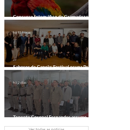
Concurso fotográfico do Gramadozoo
entra na reta final de inscrições
há 15 horas
Sabores de Canela: Festival ocupa Praça
João Corrêa em setembro
há 2 dias
Tenente Coronel Fernandes assume
comando do 41º BPM em Gramado
Ver todas as notícias