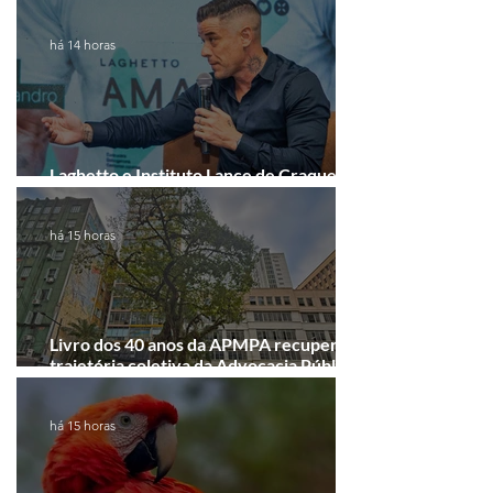
Interpretar!
há 14 horas
Laghetto e Instituto Lance de Craque
firmam parceria em Porto Alegre
há 15 horas
Livro dos 40 anos da APMPA recupera a
trajetória coletiva da Advocacia Pública
Municipal
há 15 horas