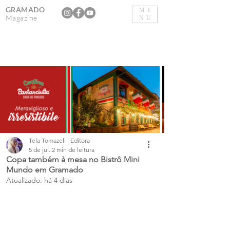
GRAMADO
ME
Magazine
NU
Tela Tomazeli | Editora
5 de jul.
2 min de leitura
Copa também à mesa no Bistrô Mini
Mundo em Gramado
Atualizado:
há 4 dias