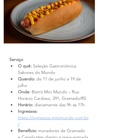
Serviço
O quê:
 Seleção Gastronômica 
Sabores do Mundo
Quando:
 de 11 de junho a 19 de 
julho
Onde:
 Bistrô Mini Mundo – Rua 
Horácio Cardoso, 291, Gramado/RS
Horário:
 diariamente das 9h às 17h
Ingressos:
https://ingressos.minimundo.com.br
/
Benefício:
 moradores de Gramado 
e Canela têm direito à meia-entrada