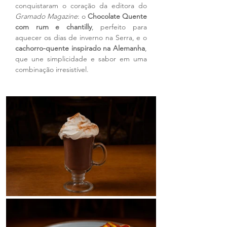
conquistaram o coração da editora do 
Gramado Magazine
: o 
Chocolate Quente 
com rum e chantilly
, perfeito para 
aquecer os dias de inverno na Serra, e o 
cachorro-quente inspirado na Alemanha
, 
que une simplicidade e sabor em uma 
combinação irresistível.