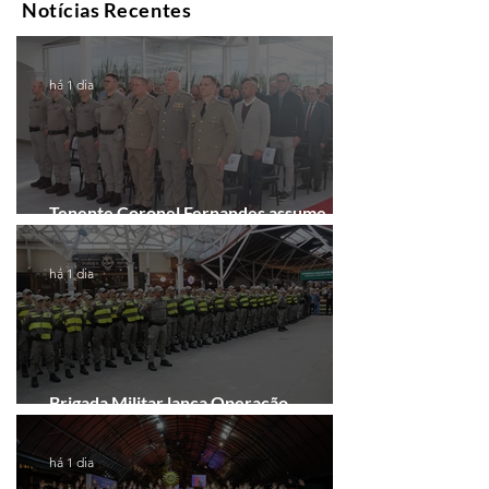
Notícias Recentes
há 1 dia
Tenente Coronel Fernandes assume
comando do 41º BPM em Gramado
há 1 dia
Brigada Militar lança Operação
Convergência na Região das Hortênsias
há 1 dia