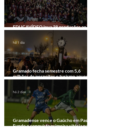
EDUCAVÍDEO leva 38 produções ao
Festival de Cinema de Gramado
há 1 dia
Gramado fecha semestre com 5,6
milhões de pernoites e turismo aquecido.
Junho desponta!
há 2 dias
Gramadense vence o Gaúcho em Passo
Fundo e conquista primeira vitória na