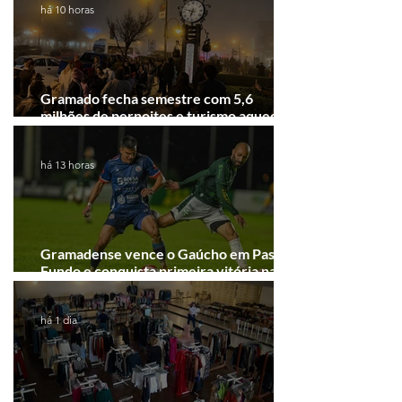
há 10 horas
Gramado fecha semestre com 5,6
milhões de pernoites e turismo aquecido.
Junho desponta!
há 13 horas
Gramadense vence o Gaúcho em Passo
Fundo e conquista primeira vitória na
Série A2
há 1 dia