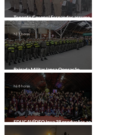
Tenente Coronel Fernandes assume
comando do 41º BPM em Gramado
há 7 horas
Brigada Militar lança Operação
Convergência na Região das Hortênsias
há 8 horas
EDUCAVÍDEO leva 38 produções ao
Festival de Cinema de Gramado