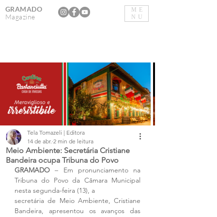
GRAMADO
ME
Magazine
NU
Tela Tomazeli | Editora
14 de abr.
2 min de leitura
Meio Ambiente: Secretária Cristiane
Bandeira ocupa Tribuna do Povo
GRAMADO
 – Em pronunciamento na 
Tribuna do Povo da Câmara Municipal 
nesta segunda-feira (13), a 
secretária de Meio Ambiente, Cristiane 
Bandeira, apresentou os avanços das 