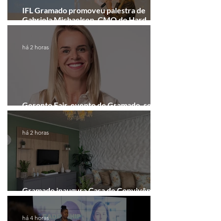
IFL Gramado promoveu palestra de
Gabriela Michaelsen, CMO do Hard
Rock Cafe Gramado
há 2 horas
Geronto Fair, evento de Gramado, será
realizada em formato digital
há 2 horas
Gramado inaugura Casa de Convivência
dedicada às mulheres
há 4 horas