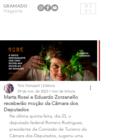
GRAMADO
ME
Magazine
NU
Tela Tomazeli | Editora
29 de nov. de 2023
1 min de leitura
Marta Rossi e Eduardo Zorzanello
receberão moção da Câmara dos
Deputados
Na última quinta-feira, dia 23, o 
deputado federal Romero Rodrigues, 
presidente da Comissão de Turismo da 
Câmara dos Deputados, sugeriu uma 