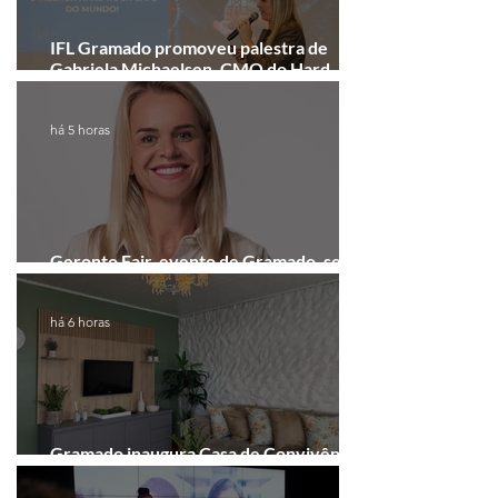
IFL Gramado promoveu palestra de
Gabriela Michaelsen, CMO do Hard
Rock Cafe Gramado
há 5 horas
Geronto Fair, evento de Gramado, será
realizada em formato digital
há 6 horas
Gramado inaugura Casa de Convivência
dedicada às mulheres