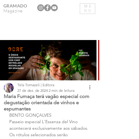
GRAMADO
ME
Magazine
NU
Tela Tomazeli | Editora
27 de dez. de 2024
2 min de leitura
Maria Fumaça terá vagão especial com
degustação orientada de vinhos e
espumantes
BENTO GONÇALVES
Passeio especial L'Essenza del Vino 
acontecerá exclusivamente aos sábados. 
Os rótulos selecionados serão 