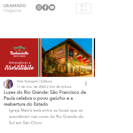
GRAMADO
ME
Magazine
NU
Tela Tomazeli | Editora
11 de nov. de 2024
2 min de leitura
Luzes do Rio Grande: São Francisco de
Paula celebra o povo gaúcho e a
reabertura do Estado
Igreja Matriz está entre os locais que se 
acenderam nas cores do Rio Grande do 
Sul em São Chico. 