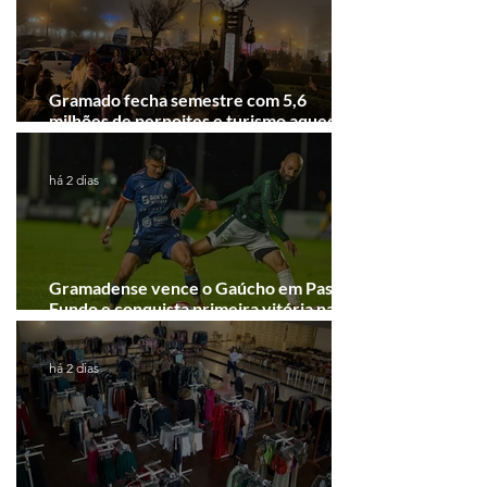
Gramado fecha semestre com 5,6
milhões de pernoites e turismo aquecido.
Junho desponta!
há 2 dias
Gramadense vence o Gaúcho em Passo
Fundo e conquista primeira vitória na
Série A2
há 2 dias