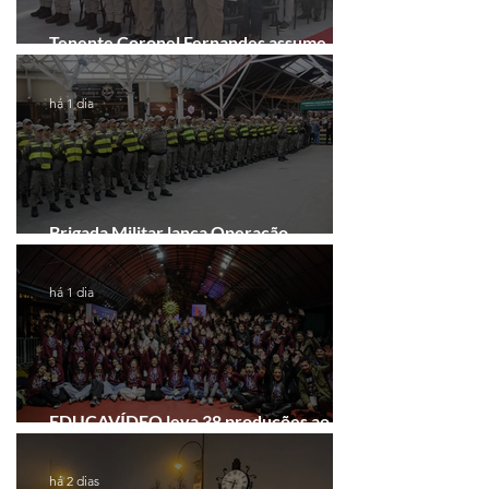
Tenente Coronel Fernandes assume
comando do 41º BPM em Gramado
há 1 dia
Brigada Militar lança Operação
Convergência na Região das Hortênsias
há 1 dia
EDUCAVÍDEO leva 38 produções ao
Festival de Cinema de Gramado
há 2 dias