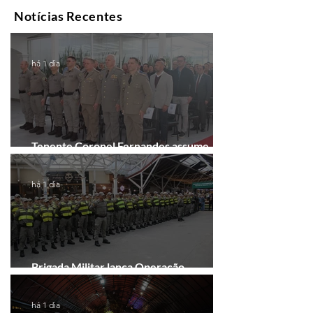
Notícias Recentes
há 1 dia
Tenente Coronel Fernandes assume
comando do 41º BPM em Gramado
há 1 dia
Brigada Militar lança Operação
Convergência na Região das Hortênsias
há 1 dia