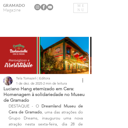
GRAMADO
ME
Magazine
NU
Tela Tomazeli | Editora
1 de dez. de 2025
2 min de leitura
Luciano Hang eternizado em Cera:
Homenagem à solidariedade no Museu
de Gramado
DESTAQUE - O 
Dreamland Museu de 
Cera de Gramado
, uma das atrações do 
Grupo Dreams, inaugurou uma nova 
atração nesta sexta-feira, dia 28 de 