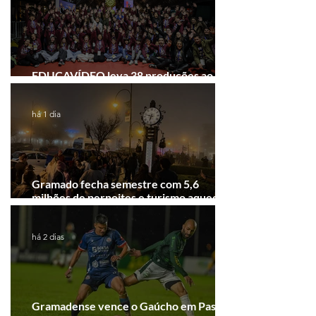
EDUCAVÍDEO leva 38 produções ao
Festival de Cinema de Gramado
há 1 dia
Gramado fecha semestre com 5,6
milhões de pernoites e turismo aquecido.
Junho desponta!
há 2 dias
Gramadense vence o Gaúcho em Passo