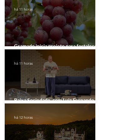
há 11 horas
Gramado inicia projeto para fortalecer a
Rota do Vinho
há 11 horas
Baixa Sociedade, com Luiz Fernando
Guimarães, chega a Novo Hamburgo
há 12 horas