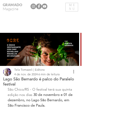
GRAMADO
ME
Magazine
NU
Tela Tomazeli | Editora
4 de nov. de 2024
6 min de leitura
Lago São Bernardo é palco do Paralelo
festival
São Chico/RS - O festival terá sua quinta 
edição nos dias 
30 de novembro e 01 de 
dezembro, no Lago São Bernardo, em 
São Francisco de Paula.