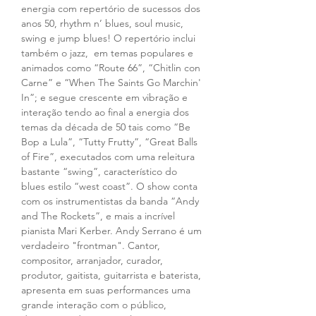
energia com repertório de sucessos dos 
anos 50, rhythm n’ blues, soul music, 
swing e jump blues! O repertório inclui 
também o jazz,  em temas populares e 
animados como “Route 66”, “Chitlin con 
Carne” e “When The Saints Go Marchin' 
In”; e segue crescente em vibração e 
interação tendo ao final a energia dos 
temas da década de 50 tais como “Be 
Bop a Lula”, “Tutty Frutty”, “Great Balls 
of Fire”, executados com uma releitura 
bastante “swing”, característico do 
blues estilo “west coast”. O show conta 
com os instrumentistas da banda “Andy 
and The Rockets”, e mais a incrível 
pianista Mari Kerber. Andy Serrano é um 
verdadeiro "frontman". Cantor, 
compositor, arranjador, curador, 
produtor, gaitista, guitarrista e baterista, 
apresenta em suas performances uma 
grande interação com o público, 