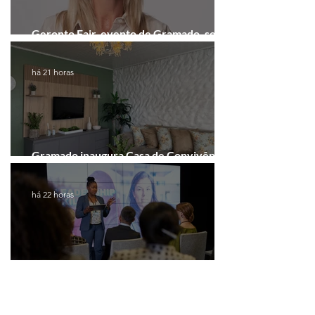
Geronto Fair, evento de Gramado, será
realizada em formato digital
há 21 horas
Gramado inaugura Casa de Convivência
dedicada às mulheres
há 22 horas
Gramado abre inscrições para programa
gratuito de inovação
Ver todas as notícias