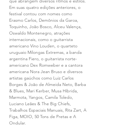
que abrangem diversos ritmos e estilos. 
Em suas quatro edições anteriores, o 
festival contou com nomes como  
Erasmo Carlos, Demônios da Garoa, 
Toquinho, João Bosco, Alceu Valença, 
Oswaldo Montenegro, atrações 
internacionais, como o guitarrista 
americano Vino Louden, o quarteto 
uruguaio Milongas Extremas, a banda 
argentina Fiero, o guitarrista norte-
americano Dex Romweber e a cantora 
americana Nora Jean Bruso e diversos 
artistas gaúchos como Luiz Carlos 
Borges & João de Almeida Neto, Barba 
& Blues, Mari Kerber, Musa Híbrida, 
Marmota, Yangos, Camila Toledo, 
Luciano Leães & The Big Chiefs, 
Trabalhos Espaciais Manuais, Rita Zart, A 
Figa, MOIO, 50 Tons de Pretas e A 
Ondular.