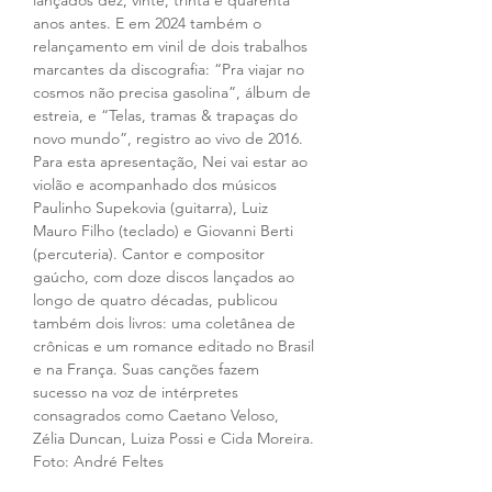
lançados dez, vinte, trinta e quarenta 
anos antes. E em 2024 também o 
relançamento em vinil de dois trabalhos 
marcantes da discografia: “Pra viajar no 
cosmos não precisa gasolina”, álbum de 
estreia, e “Telas, tramas & trapaças do 
novo mundo”, registro ao vivo de 2016. 
Para esta apresentação, Nei vai estar ao 
violão e acompanhado dos músicos 
Paulinho Supekovia (guitarra), Luiz 
Mauro Filho (teclado) e Giovanni Berti 
(percuteria). Cantor e compositor 
gaúcho, com doze discos lançados ao 
longo de quatro décadas, publicou 
também dois livros: uma coletânea de 
crônicas e um romance editado no Brasil 
e na França. Suas canções fazem 
sucesso na voz de intérpretes 
consagrados como Caetano Veloso, 
Zélia Duncan, Luiza Possi e Cida Moreira. 
Foto: André Feltes