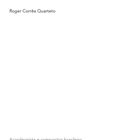
Roger Corrêa Quarteto 
Acordeonista e compositor brasileiro 