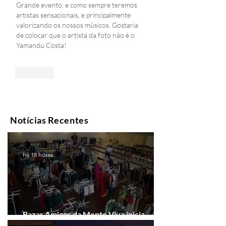
Grande evento, e como sempre teremos 
artistas sensacionais, e principalmente 
valorizando os nossos músicos. Gostaria 
de colocar que o artista da foto não é o 
Yamandu Costa!
Curtir
Notícias Recentes
há 18 horas
Bazar Amigos da Mente Viva inicia
arrecadação em Gramado e Canela