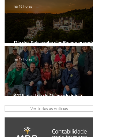
há 18 horas
Dia dos Pais ganha significado quando o
presente é viver experiências juntos
há 19 horas
41º Natal Luz de Gramado inicia
tratativas com clubes de serviço
Ver todas as notícias