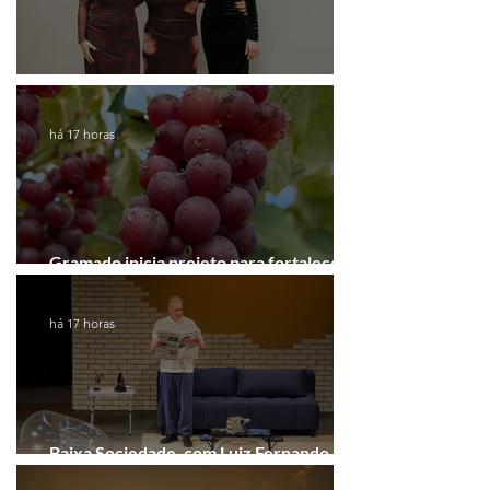
Coluna de Caxias
há 17 horas
Gramado inicia projeto para fortalecer a
Rota do Vinho
há 17 horas
Baixa Sociedade, com Luiz Fernando
Guimarães, chega a Novo Hamburgo