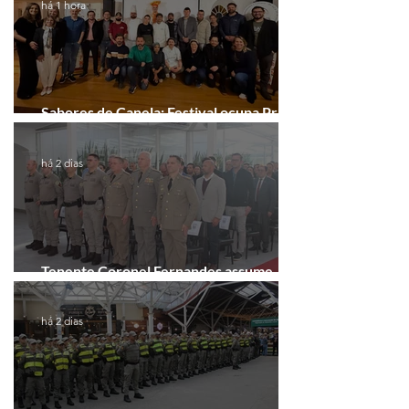
há 1 hora
Sabores de Canela: Festival ocupa Praça
João Corrêa em setembro
há 2 dias
Tenente Coronel Fernandes assume
comando do 41º BPM em Gramado
há 2 dias