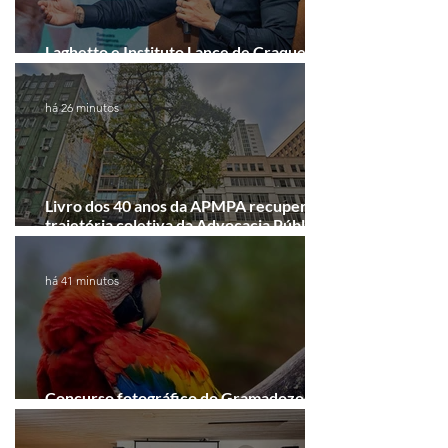
Laghetto e Instituto Lance de Craque
firmam parceria em Porto Alegre
há 26 minutos
Livro dos 40 anos da APMPA recupera a
trajetória coletiva da Advocacia Pública
Municipal
há 41 minutos
Concurso fotográfico do Gramadozoo
entra na reta final de inscrições