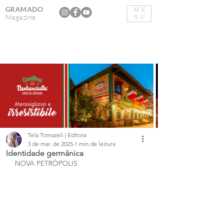
GRAMADO
ME
Magazine
NU
Tela Tomazeli | Editora
3 de mar. de 2025
1 min de leitura
Identidade germânica
NOVA PETRÓPOLIS