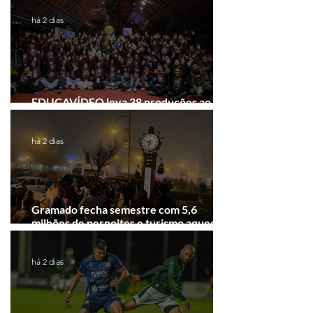
há 2 dias
EDUCAVÍDEO leva 38 produções ao
Festival de Cinema de Gramado
há 2 dias
Gramado fecha semestre com 5,6
milhões de pernoites e turismo aquecido.
Junho desponta!
há 2 dias