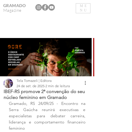
GRAMADO
ME
Magazine
NU
Tela Tomazeli | Editora
24 de set. de 2025
2 min de leitura
IBEF-RS promove 2ª convenção do seu
núcleo feminino em Gramado
Gramado, RS 24/09/25 - Encontro na 
Serra Gaúcha reunirá executivas e 
especialistas para debater carreira, 
liderança e comportamento financeiro 
feminino