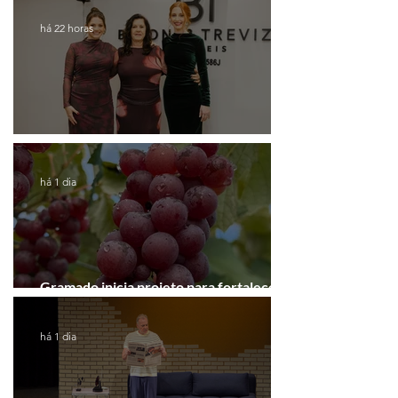
há 22 horas
Coluna de Caxias
há 1 dia
Gramado inicia projeto para fortalecer a
Rota do Vinho
há 1 dia