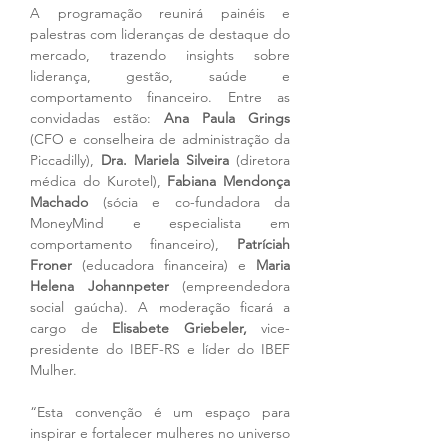
A programação reunirá painéis e 
palestras com lideranças de destaque do 
mercado, trazendo insights sobre 
liderança, gestão, saúde e 
comportamento financeiro. Entre as 
convidadas estão: 
Ana Paula Grings
(CFO e conselheira de administração da 
Piccadilly), 
Dra. Mariela Silveira
 (diretora 
médica do Kurotel), 
Fabiana Mendonça 
Machado
 (sócia e co-fundadora da 
MoneyMind e especialista em 
comportamento financeiro), 
Patríciah 
Froner
 (educadora financeira) e 
Maria 
Helena Johannpeter 
(empreendedora 
social gaúcha). A moderação ficará a 
cargo de 
Elisabete Griebeler,
 vice-
presidente do IBEF-RS e líder do IBEF 
Mulher.
“Esta convenção é um espaço para 
inspirar e fortalecer mulheres no universo 