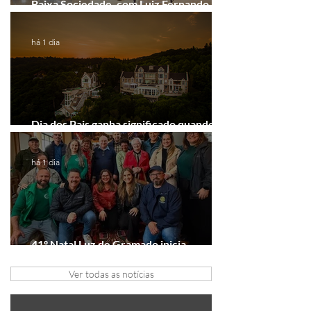
Baixa Sociedade, com Luiz Fernando
Guimarães, chega a Novo Hamburgo
há 1 dia
Dia dos Pais ganha significado quando o
presente é viver experiências juntos
há 1 dia
41º Natal Luz de Gramado inicia
tratativas com clubes de serviço
Ver todas as notícias