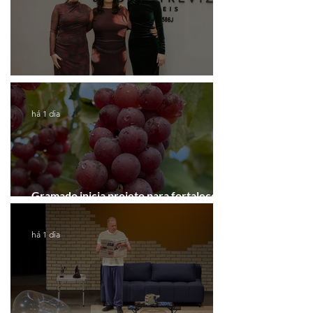
Coluna de Caxias
há 1 dia
Gramado inicia projeto para fortalecer a
Rota do Vinho
há 1 dia