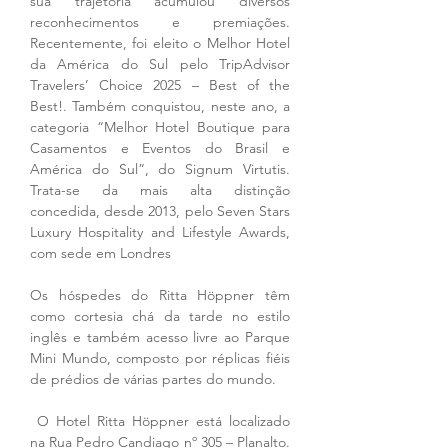
sua trajetória acumulou diversos 
reconhecimentos e premiações. 
Recentemente, foi eleito o Melhor Hotel 
da América do Sul pelo TripAdvisor 
Travelers’ Choice 2025 – Best of the 
Best!. Também conquistou, neste ano, a 
categoria “Melhor Hotel Boutique para 
Casamentos e Eventos do Brasil e 
América do Sul”, do Signum Virtutis. 
Trata-se da mais alta distinção 
concedida, desde 2013, pelo Seven Stars 
Luxury Hospitality and Lifestyle Awards, 
com sede em Londres
Os hóspedes do Ritta Höppner têm 
como cortesia chá da tarde no estilo 
inglês e também acesso livre ao Parque 
Mini Mundo, composto por réplicas fiéis 
de prédios de várias partes do mundo.
 O Hotel Ritta Höppner está localizado 
na Rua Pedro Candiago nº 305 – Planalto. 