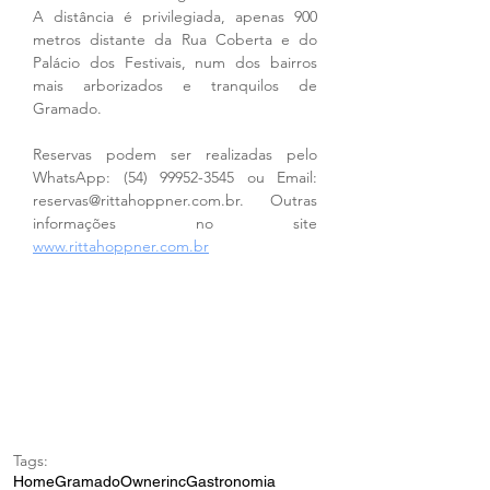
A distância é privilegiada, apenas 900 
metros distante da Rua Coberta e do 
Palácio dos Festivais, num dos bairros 
mais arborizados e tranquilos de 
Gramado.
Reservas podem ser realizadas pelo 
WhatsApp: (54) 99952-3545 ou Email: 
reservas@rittahoppner.com.br. Outras 
informações no site 
www.rittahoppner.com.br
Tags:
Home
Gramado
Ownerinc
Gastronomia