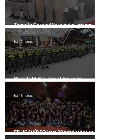
Tenente Coronel Fernandes assume
comando do 41º BPM em Gramado
há 17 horas
Brigada Militar lança Operação
Convergência na Região das Hortênsias
há 18 horas
EDUCAVÍDEO leva 38 produções ao
Festival de Cinema de Gramado