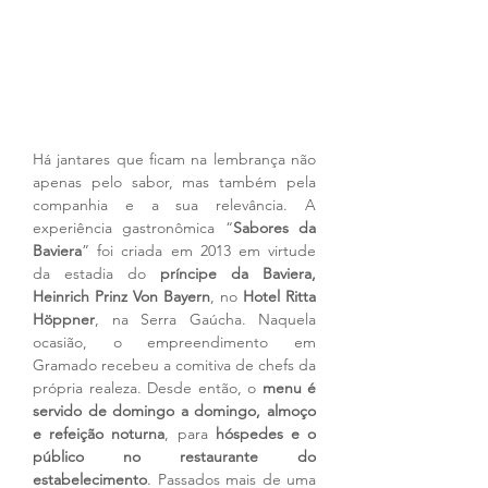
Há jantares que ficam na lembrança não 
apenas pelo sabor, mas também pela 
companhia e a sua relevância. A 
experiência gastronômica “
Sabores da 
Baviera
” foi criada em 2013 em virtude 
da estadia do 
príncipe da Baviera, 
Heinrich Prinz Von Bayern
, no 
Hotel Ritta 
Höppner
, na Serra Gaúcha. Naquela 
ocasião, o empreendimento em 
Gramado recebeu a comitiva de chefs da 
própria realeza. Desde então, o 
menu é 
servido de domingo a domingo, almoço 
e refeição noturna
, para 
hóspedes e o 
público no restaurante do 
estabelecimento
. Passados mais de uma 