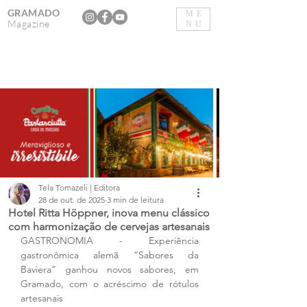
GRAMADO
ME
Magazine
NU
Tela Tomazeli | Editora
28 de out. de 2025
3 min de leitura
Hotel Ritta Höppner, inova menu clássico
com harmonização de cervejas artesanais
GASTRONOMIA - Experiência 
gastronômica alemã “Sabores da 
Baviera” ganhou novos sabores, em 
Gramado, com o acréscimo de rótulos 
artesanais