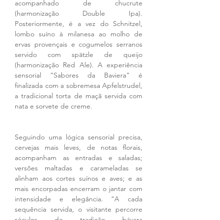
acompanhado de chucrute 
(harmonização Double Ipa). 
Posteriormente, é a vez do Schnitzel, 
lombo suíno à milanesa ao molho de 
ervas provençais e cogumelos serranos 
servido com spätzle de queijo 
(harmonização Red Ale). A experiência 
sensorial “Sabores da Baviera” é 
finalizada com a sobremesa Apfelstrudel, 
a tradicional torta de maçã servida com 
nata e sorvete de creme.
Seguindo uma lógica sensorial precisa, 
cervejas mais leves, de notas florais, 
acompanham as entradas e saladas; 
versões maltadas e carameladas se 
alinham aos cortes suínos e aves; e as 
mais encorpadas encerram o jantar com 
intensidade e elegância. “A cada 
sequência servida, o visitante percorre 
séculos de tradição bávara 