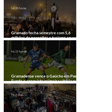
há 20 horas
Gramado fecha semestre com 5,6
milhões de pernoites e turismo aquecido.
Junho desponta!
há 23 horas
Gramadense vence o Gaúcho em Passo
Fundo e conquista primeira vitória na
Série A2
há 2 dias