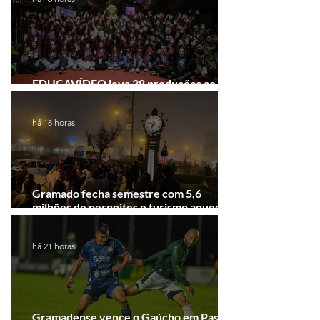
EDUCAVÍDEO leva 38 produções ao
Festival de Cinema de Gramado
há 18 horas
Gramado fecha semestre com 5,6
milhões de pernoites e turismo aquecido.
Junho desponta!
há 21 horas
Gramadense vence o Gaúcho em Passo