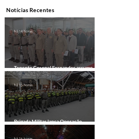
Notícias Recentes
há 14 horas
Tenente Coronel Fernandes assume
comando do 41º BPM em Gramado
há 15 horas
Brigada Militar lança Operação
Convergência na Região das Hortênsias
há 16 horas