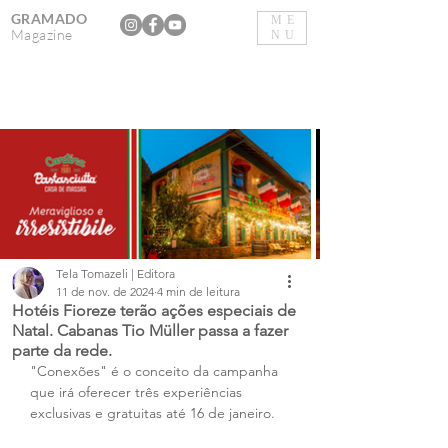
GRAMADO
ME
Magazine
NU
Tela Tomazeli | Editora
11 de nov. de 2024
4 min de leitura
Hotéis Fioreze terão ações especiais de
Natal. Cabanas Tio Müller passa a fazer
parte da rede.
"Conexões" é o conceito da campanha 
que irá oferecer três experiências 
exclusivas e gratuitas até 16 de janeiro.