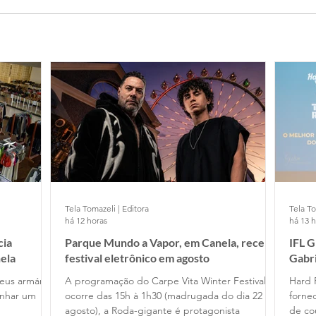
Tela Tomazeli | Editora
Tela To
há 12 horas
há 13 
cia
Parque Mundo a Vapor, em Canela, recebe
IFL 
ela
festival eletrônico em agosto
Gabr
Cafe
eus armários
A programação do Carpe Vita Winter Festival
Hard 
anhar um
ocorre das 15h à 1h30 (madrugada do dia 22 de
fornec
agosto), a Roda-gigante é protagonista
de co