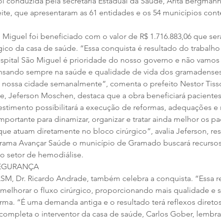
oi conduzida pela secretária Estadual da Saúde, Arita Bergmann
te, que apresentaram as 61 entidades e os 54 municípios con
 Miguel foi beneficiado com o valor de R$ 1.716.883,06 que ser
gico da casa de saúde. “Essa conquista é resultado do trabalho
spital São Miguel é prioridade do nosso governo e não vamos 
nsando sempre na saúde e qualidade de vida dos gramadenses 
 nossa cidade semanalmente”, comenta o prefeito Nestor Tisso
de, Jeferson Moschen, destaca que a obra beneficiará pacientes
nvestimento possibilitará a execução de reformas, adequações e 
importante para dinamizar, organizar e tratar ainda melhor os pa
que atuam diretamente no bloco cirúrgico”, avalia Jeferson, re
rama Avançar Saúde o município de Gramado buscará recursos 
 setor de hemodiálise. 
SEGURANÇA
ASM, Dr. Ricardo Andrade, também celebra a conquista. “Essa r
melhorar o fluxo cirúrgico, proporcionando mais qualidade e 
firma. “É uma demanda antiga e o resultado terá reflexos diret
ompleta o interventor da casa de saúde, Carlos Gober, lembr