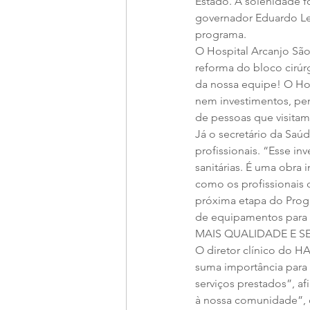
Estado. A solenidade f
governador Eduardo Lei
programa. 
O Hospital Arcanjo São
reforma do bloco cirúr
da nossa equipe! O Ho
nem investimentos, pe
de pessoas que visitam
Já o secretário da Saú
profissionais. “Esse i
sanitárias. É uma obra 
como os profissionais 
próxima etapa do Prog
de equipamentos para o
MAIS QUALIDADE E 
O diretor clínico do H
suma importância para 
serviços prestados”, a
à nossa comunidade”, c