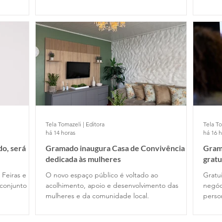
Tela Tomazeli | Editora
Tela To
há 14 horas
há 16 
o, será
Gramado inaugura Casa de Convivência
Gram
dedicada às mulheres
gratu
 Feiras e
O novo espaço público é voltado ao
Gratui
conjunto
acolhimento, apoio e desenvolvimento das
negóc
mulheres e da comunidade local.
perso