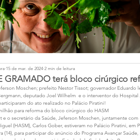
ora
15 de mar. de 2024
2 min de leitura
 GRAMADO terá bloco cirúrgico re
ferson Moschen; prefeito Nestor Tissot; governador Eduardo lei
Bergmann, deputado Joel Wilhelm  e o interventor do Hospital
articiparam do ato realizado no Palácio Piratini! 
milhão para reforma do bloco cirúrgico do HASM 
ot e o secretário da Saúde, Jeferson Moschen, juntamente com 
guel (HASM), Carlos Gober, estiveram no Palácio Piratini, em P
ra (14), para participar do anúncio do Programa Avançar Saúde