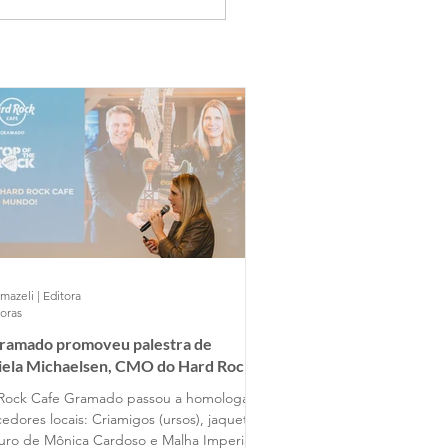
mazeli | Editora
horas
Gramado promoveu palestra de
iela Michaelsen, CMO do Hard Rock
 Gramado
Rock Cafe Gramado passou a homologar
edores locais: Criamigos (ursos), jaquetas
uro de Mônica Cardoso e Malha Imperial