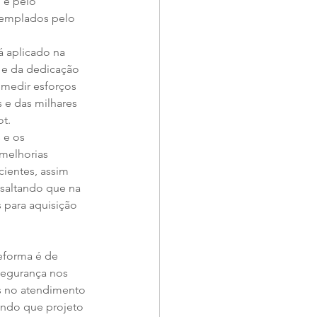
 e pelo 
templados pelo 
á aplicado na 
 e da dedicação 
medir esforços 
e das milhares 
t. 
 e os 
melhorias 
cientes, assim 
ssaltando que na 
para aquisição 
eforma é de 
segurança nos 
os no atendimento 
ando que projeto 