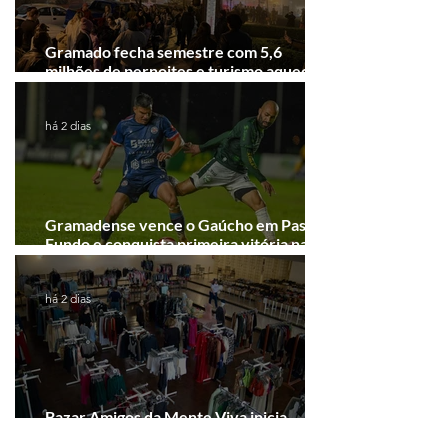
Gramado fecha semestre com 5,6
milhões de pernoites e turismo aquecido.
Junho desponta!
há 2 dias
Gramadense vence o Gaúcho em Passo
Fundo e conquista primeira vitória na
Série A2
há 2 dias
Bazar Amigos da Mente Viva inicia
arrecadação em Gramado e Canela