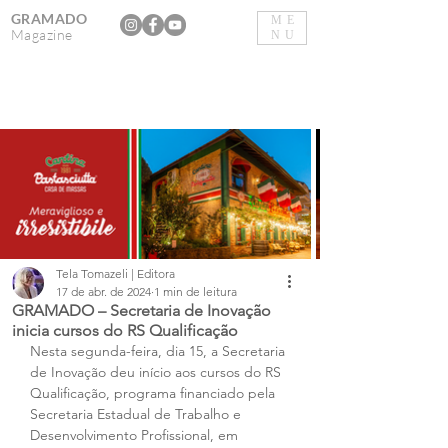
GRAMADO
ME
Magazine
NU
Tela Tomazeli | Editora
17 de abr. de 2024
1 min de leitura
GRAMADO – Secretaria de Inovação
inicia cursos do RS Qualificação
Nesta segunda-feira, dia 15, a Secretaria 
de Inovação deu início aos cursos do RS 
Qualificação, programa financiado pela 
Secretaria Estadual de Trabalho e 
Desenvolvimento Profissional, em 