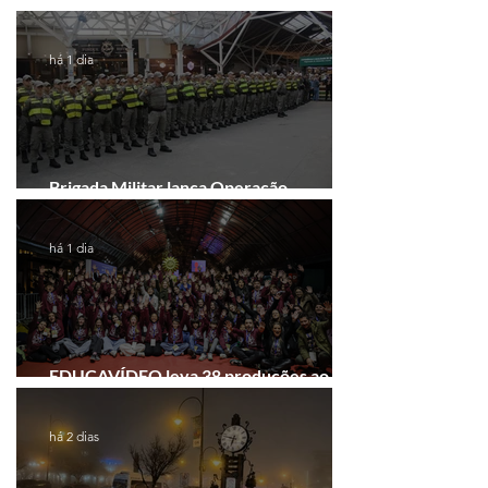
comando do 41º BPM em Gramado
há 1 dia
Brigada Militar lança Operação
Convergência na Região das Hortênsias
há 1 dia
EDUCAVÍDEO leva 38 produções ao
Festival de Cinema de Gramado
há 2 dias