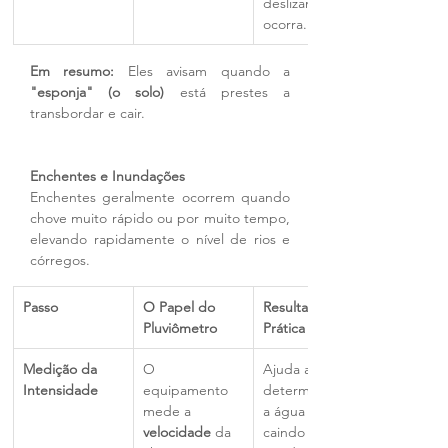
deslizamento 
ocorra.
Em resumo:
 Eles avisam quando a 
"esponja" (o solo)
 está prestes a 
transbordar e cair.
Enchentes e Inundações
Enchentes geralmente ocorrem quando 
chove muito rápido ou por muito tempo, 
elevando rapidamente o nível de rios e 
córregos.
Passo
O Papel do 
Resultado na 
Pluviômetro
Prática
Medição da 
O 
Ajuda a 
Intensidade
equipamento 
determinar se 
mede a 
a água está 
velocidade
 da 
caindo mais 