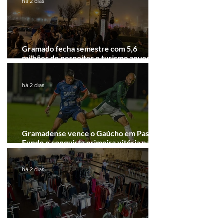
há 2 dias
Gramado fecha semestre com 5,6
milhões de pernoites e turismo aquecido.
Junho desponta!
há 2 dias
Gramadense vence o Gaúcho em Passo
Fundo e conquista primeira vitória na
Série A2
há 2 dias