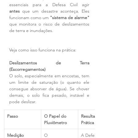
essenciais para a Defesa Civil agir 
antes
 que um desastre aconteça. Eles 
funcionam como um 
"sistema de alarme"
que monitora o risco de deslizamentos 
de terra e inundações.
Veja como isso funciona na prática:
Deslizamentos de Terra 
(Escorregamentos)
O solo, especialmente em encostas, tem 
um limite de saturação (o quanto ele 
consegue absorver de água). Se chover 
demais, o solo fica pesado, instável e 
pode deslizar.
Passo
O Papel do 
Resultado na 
Pluviômetro
Prática
Medição 
O 
A Defesa Civil 