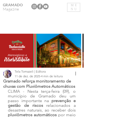
GRAMADO
ME
Magazine
NU
Tela Tomazeli | Editora
11 de dez. de 2025
4 min de leitura
Gramado reforça monitoramento de
chuvas com Pluviômetros Automáticos
CLIMA - 
Nesta terça-feira (09), o 
município de Gramado deu um 
passo importante na 
prevenção e 
gestão de riscos
 relacionados a 
desastres naturais, ao receber dois 
pluviômetros automáticos
 por meio 