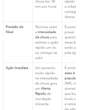
chuva (ex: 50 
rápido do que 
mm por hora).
a cidade 
consegue 
drenar.
Previsão de 
Técnicos usam 
É possível 
Nível
a 
intensidade 
prever em 
da chuva
 para 
quanto tempo 
estimar o quão 
áreas baixas 
rápido um rio 
serão atingidas 
ou córrego vai 
pela água.
subir.
Ação Imediata
Um aumento 
É emitido um 
muito rápido 
aviso à 
na intensidade 
população
da chuva gera 
SMS, rádio, 
um 
Alerta 
sirenes) para 
Rápido
 de 
que busquem 
inundação 
locais seguros 
iminente.
e retirem bens 
de valor.