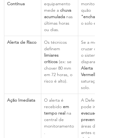
Contínua
equipamento 
monitora o 
mede a 
chuva 
quão 
acumulada
 nas 
"encharcado"
últimas horas 
o solo está.
ou dias.
Alerta de Risco
Os técnicos 
Se a medição 
definem 
cruzar o limiar, 
limiares 
o sistema 
críticos
 (ex: se 
dispara um 
chover 80 mm 
Alerta 
em 72 horas, o 
Vermelho
risco é alto).
saturação do 
solo.
Ação Imediata
O alerta é 
A Defesa Civil 
recebido 
em 
pode iniciar a 
tempo real
 na 
evacuação 
central de 
preventiva
monitoramento
áreas de risco 
.
antes que o 