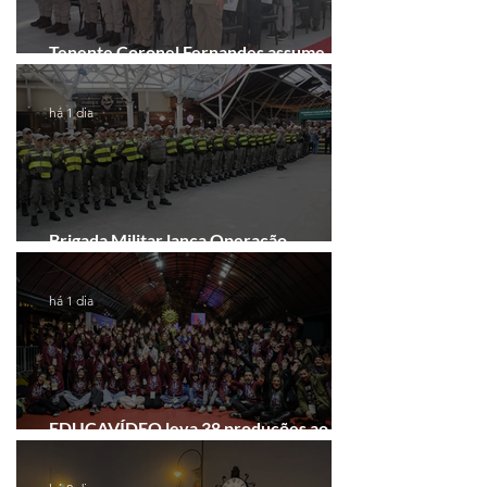
Tenente Coronel Fernandes assume
comando do 41º BPM em Gramado
há 1 dia
Brigada Militar lança Operação
Convergência na Região das Hortênsias
há 1 dia
EDUCAVÍDEO leva 38 produções ao
Festival de Cinema de Gramado