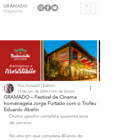
GRAMADO
ME
Magazine
NU
Tela Tomazeli | Editora
13 de jun. de 2024
3 min de leitura
GRAMADO – Festival de Cinema
homenageia Jorge Furtado com o Troféu
Eduardo Abelin
Diretor gaúcho completa quarenta anos 
de carreira.
No ano em que completa 40 anos de 