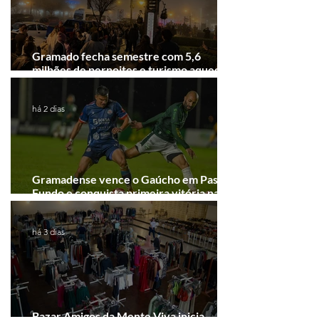
Gramado fecha semestre com 5,6
milhões de pernoites e turismo aquecido.
Junho desponta!
há 2 dias
Gramadense vence o Gaúcho em Passo
Fundo e conquista primeira vitória na
Série A2
há 3 dias
Bazar Amigos da Mente Viva inicia