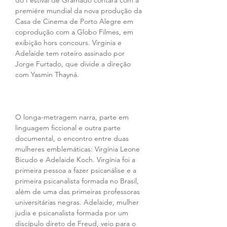
do Festival de Gramado contará com a 
premiére mundial da nova produção da 
Casa de Cinema de Porto Alegre em 
coprodução com a Globo Filmes, em 
exibição hors concours. Virginia e 
Adelaide tem roteiro assinado por 
Jorge Furtado, que divide a direção 
com Yasmin Thayná.
O longa-metragem narra, parte em 
linguagem ficcional e outra parte 
documental, o encontro entre duas 
mulheres emblemáticas: Virgínia Leone 
Bicudo e Adelaide Koch. Virgínia foi a 
primeira pessoa a fazer psicanálise e a 
primeira psicanalista formada no Brasil, 
além de uma das primeiras professoras 
universitárias negras. Adelaide, mulher 
judia e psicanalista formada por um 
discípulo direto de Freud, veio para o 