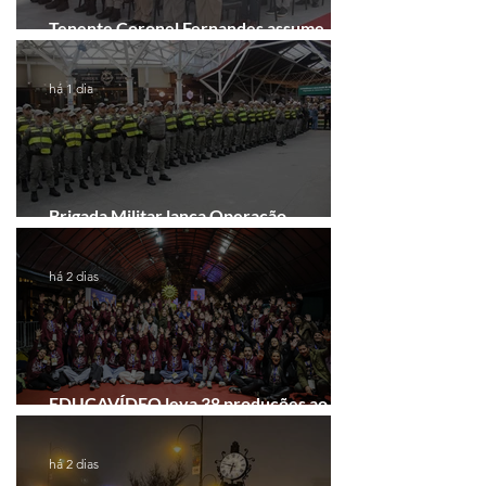
Tenente Coronel Fernandes assume
comando do 41º BPM em Gramado
há 1 dia
Brigada Militar lança Operação
Convergência na Região das Hortênsias
há 2 dias
EDUCAVÍDEO leva 38 produções ao
Festival de Cinema de Gramado
há 2 dias