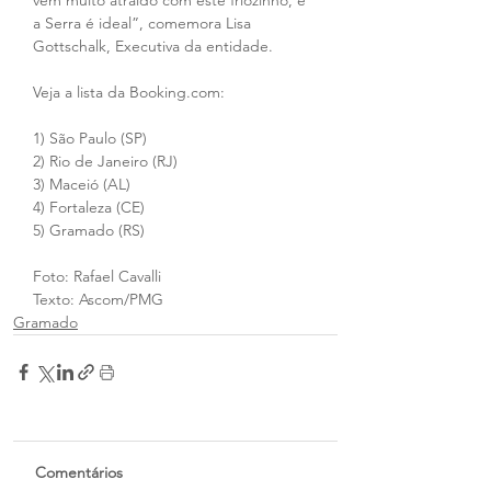
vem muito atraído com este friozinho, e 
a Serra é ideal”, comemora Lisa 
Gottschalk, Executiva da entidade.
Veja a lista da Booking.com:
1) São Paulo (SP)
2) Rio de Janeiro (RJ)
3) Maceió (AL)
4) Fortaleza (CE)
5) Gramado (RS)
Foto: Rafael Cavalli
Texto: Ascom/PMG
Gramado
Comentários