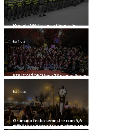
Brigada Militar lança Operação
Convergência na Região das Hortênsias
há 1 dia
EDUCAVÍDEO leva 38 produções ao
Festival de Cinema de Gramado
há 2 dias
Gramado fecha semestre com 5,6
milhões de pernoites e turismo aquecido.