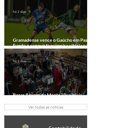
Junho desponta!
há 2 dias
Gramadense vence o Gaúcho em Passo
Fundo e conquista primeira vitória na
Série A2
há 2 dias
Bazar Amigos da Mente Viva inicia
arrecadação em Gramado e Canela
Ver todas as notícias