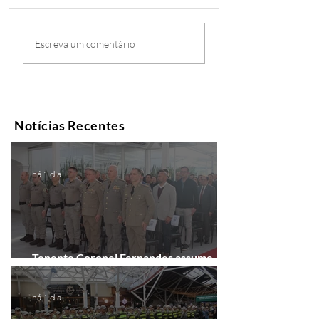
Escreva um comentário
Notícias Recentes
há 1 dia
Tenente Coronel Fernandes assume
comando do 41º BPM em Gramado
há 1 dia