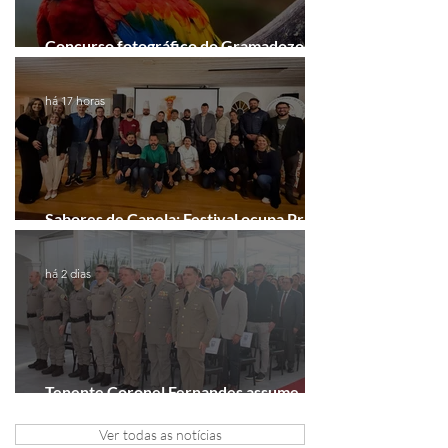
Concurso fotográfico do Gramadozoo
entra na reta final de inscrições
há 17 horas
Sabores de Canela: Festival ocupa Praça
João Corrêa em setembro
há 2 dias
Tenente Coronel Fernandes assume
comando do 41º BPM em Gramado
Ver todas as notícias