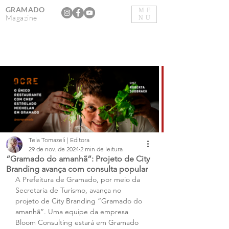
GRAMADO
ME
Magazine
NU
Tela Tomazeli | Editora
29 de nov. de 2024
2 min de leitura
“Gramado do amanhã”: Projeto de City
Branding avança com consulta popular
A Prefeitura de Gramado, por meio da 
Secretaria de Turismo, avança no 
projeto de City Branding “Gramado do 
amanhã”. Uma equipe da empresa 
Bloom Consulting estará em Gramado 