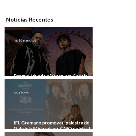
Notícias Recentes
há 16 minutos
Parque Mundo a Vapor, em Canela,
recebe festival eletrônico em agosto
há 1 hora
IFL Gramado promoveu palestra de
Gabriela Michaelsen, CMO do Hard
Rock Cafe Gramado