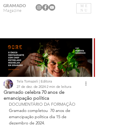
GRAMADO
ME
Magazine
NU
Tela Tomazeli | Editora
27 de dez. de 2024
2 min de leitura
Gramado celebra 70 anos de
emancipação política
DOCUMENTÁRIO DA FORMAÇÃO
Gramado completou  70 anos de 
emancipação política dia 15 de 
dezembro de 2024.