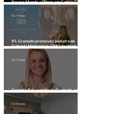
Parque Mundo a Vapor, em Canela,
recebe festival eletrônico em agosto
há 7 horas
IFL Gramado promoveu palestra de
Gabriela Michaelsen, CMO do Hard
Rock Cafe Gramado
há 7 horas
Geronto Fair, evento de Gramado, será
realizada em formato digital
há 8 horas