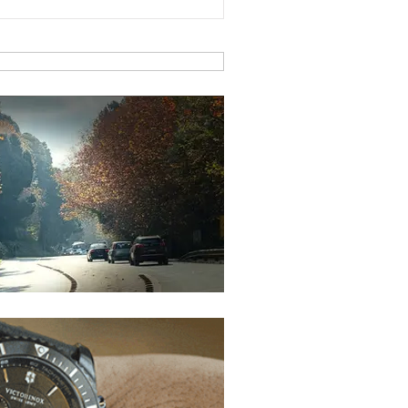
y Club Gramado Amizade, Casa da
ions Clube. Já no Nativitaten, com
petáculos programados, a atuação será
lubes Orbis Gramado, Orbis Hortênsias e
 Várzea Grande.