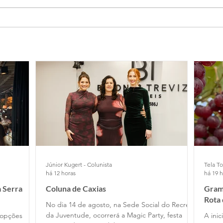
Júnior Kugert - Colunista
Tela To
há 12 horas
há 19 
 Serra
Coluna de Caxias
Grama
Rota
No dia 14 de agosto, na Sede Social do Recreio
da Juventude, ocorrerá a Magic Party, festa
 opções
A ini