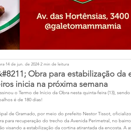
ora
14 de jun. de 2024
2 min de leitura
211; Obra para estabilização da 
iros inicia na próxima semana
assinou o Termo de Início da Obra nesta quinta-feira (13), sendo
balhos é de 180 dias!
pal de Gramado, por meio do prefeito Nestor Tissot, oficializo
obra para recuperação do trecho da Avenida Perimetral, no bairro
o visando a estabilização da cortina atirantada da encosta. A a