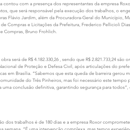
a contou com a presença dos representantes da empresa Roxor
os, que será responsável pela execução dos trabalhos, o eng
ras Flávio Jardim, além da Procuradora-Geral do Município, Ma
 de Compras e Licitações da Prefeitura, Frederico Pellicioli Dia
e Compras, Bruno Frohlich.
 obra será de R$ 4.182.330,26 , sendo que R$ 2.821.733,24 são o
Nacional de Proteção e Defesa Civil, após articulações do prefe
ticas em Brasília. “Sabemos que esta queda de barreira gerou m
comunidade do Três Pinheiros, mas foi necessário este tempo 
uma conclusão definitiva, garantindo segurança para todos”,
ão dos trabalhos é de 180 dias e a empresa Roxor comprometeu
ima semana. “É uma intervenção complexa, mas temos experiênc