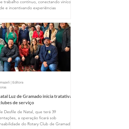
e trabalho contínuo, conectando vinícolas
ade e incentivando experiências
mazeli | Editora
horas
atal Luz de Gramado inicia tratativas
lubes de serviço
e Desfile de Natal, que terá 39
entações, a operação ficará sob
nsabilidade do Rotary Club de Gramado,