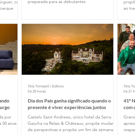
preparada para as debutantes
úrguer, com
propõ
 parque
ao tr
Tela Tomazeli | Editora
Tela To
há 20 horas
há 21 
nando
Dia dos Pais ganha significado quando o
41º N
urgo
presente é viver experiências juntos
com c
ida por
Castelo Saint Andrews, único hotel da Serra
Grand
a 50 anos de
Gaúcha na Relais & Châteaux, propõe mudança
apres
de perspectivas e propõe um fim de semana de
respo