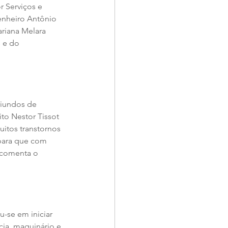
 Serviços e 
enheiro Antônio 
riana Melara 
s e do 
riundos de 
ito Nestor Tissot 
uitos transtornos 
para que com 
 comenta o 
-se em iniciar 
ia, maquinário e 