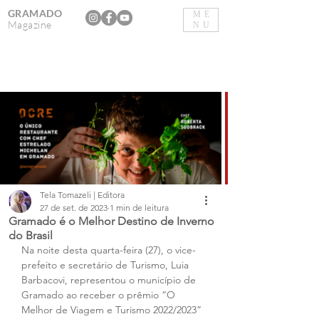
GRAMADO
ME
Magazine
NU
Tela Tomazeli | Editora
27 de set. de 2023
1 min de leitura
Gramado é o Melhor Destino de Inverno
do Brasil
Na noite desta quarta-feira (27), o vice-
prefeito e secretário de Turismo, Luia 
Barbacovi, representou o município de 
Gramado ao receber o prêmio “O 
Melhor de Viagem e Turismo 2022/2023” 