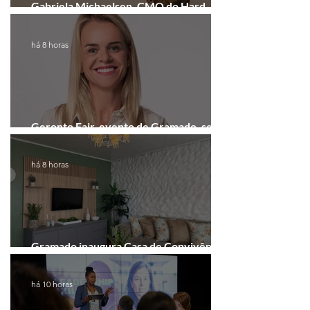
Gabriela Michaelsen, CMO do Hard
Rock Cafe Gramado
há 8 horas
Geronto Fair, evento de Gramado, será
realizada em formato digital
há 8 horas
Gramado inaugura Casa de Convivência
dedicada às mulheres
há 10 horas