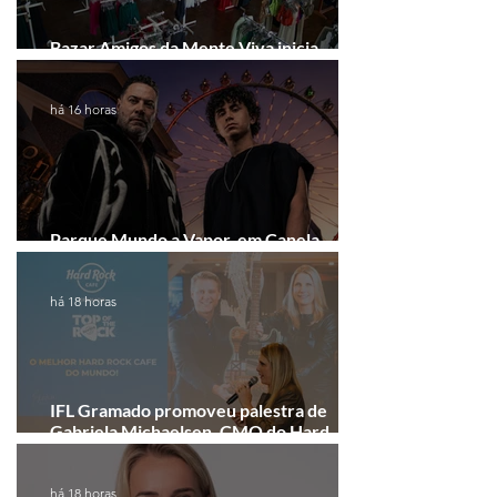
Bazar Amigos da Mente Viva inicia
arrecadação em Gramado e Canela
há 16 horas
Parque Mundo a Vapor, em Canela,
recebe festival eletrônico em agosto
há 18 horas
IFL Gramado promoveu palestra de
Gabriela Michaelsen, CMO do Hard
Rock Cafe Gramado
há 18 horas