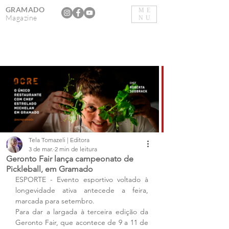
GRAMADO
ME
Magazine
NU
Tela Tomazeli | Editora
3 de mar.
2 min de leitura
Geronto Fair lança campeonato de
Pickleball, em Gramado
ESPORTE - Evento esportivo voltado à 
longevidade ativa antecede a feira, 
marcada para setembro.
Para dar a largada à terceira edição da 
Geronto Fair, que acontece de 9 a 11 de 