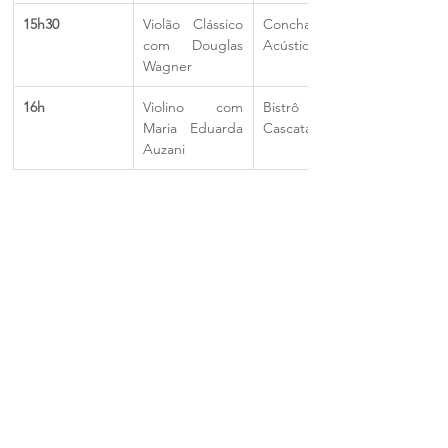
15h30
Violão Clássico 
Concha 
com Douglas 
Acústica
Wagner
16h
Violino com 
Bistrô da 
Maria Eduarda 
Cascata
Auzani