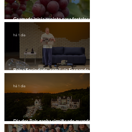
Gramado inicia projeto para fortalecer a
Rota do Vinho
há 1 dia
Baixa Sociedade, com Luiz Fernando
Guimarães, chega a Novo Hamburgo
há 1 dia
Dia dos Pais ganha significado quando o
presente é viver experiências juntos