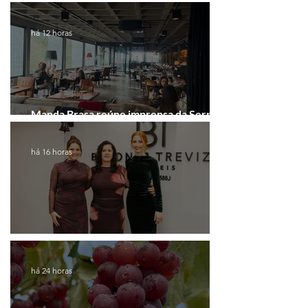
há 12 horas
Manda Brasa reúne imprensa da Serra
Gaúcha para falar de expansão
há 16 horas
Coluna de Caxias
há 24 horas