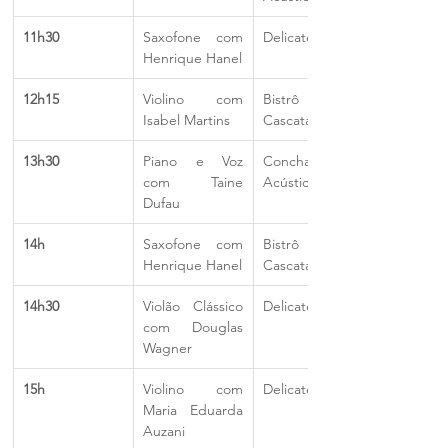
11h30
Saxofone com 
Delicatessen
Henrique Hanel
12h15
Violino com 
Bistrô da 
Isabel Martins
Cascata
13h30
Piano e Voz 
Concha 
com Taine 
Acústica
Dufau
14h
Saxofone com 
Bistrô da 
Henrique Hanel
Cascata
14h30
Violão Clássico 
Delicatessen
com Douglas 
Wagner
15h
Violino com 
Delicatessen
Maria Eduarda 
Auzani