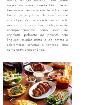
típicos almoços italianos, com galeto 
assado na brasa, polenta frita, massas 
frescas e a clássica salada de radicci com 
bacon. A sequência da casa oferece 
cinco tipos de massas artesanais e sete 
molhos preparados diariamente, além de 
acompanhamentos como sopa de 
capeletti, polpette de polenta com 
linguiça, saladas mista e de batata e 
sobremesas servidas à vontade, que 
completam a experiência.