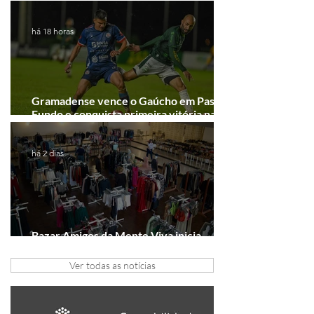
Junho desponta!
há 18 horas
Gramadense vence o Gaúcho em Passo
Fundo e conquista primeira vitória na
Série A2
há 2 dias
Bazar Amigos da Mente Viva inicia
arrecadação em Gramado e Canela
Ver todas as notícias