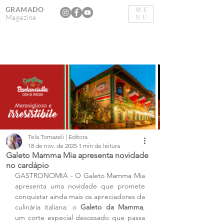
GRAMADO
ME
Magazine
NU
Tela Tomazeli | Editora
18 de nov. de 2025
1 min de leitura
Galeto Mamma Mia apresenta novidade
no cardápio
GASTRONOMIA - O Galeto Mamma Mia 
apresenta uma novidade que promete 
conquistar ainda mais os apreciadores da 
culinária italiana: o 
Galeto da Mamma
, 
um corte especial desossado que passa 