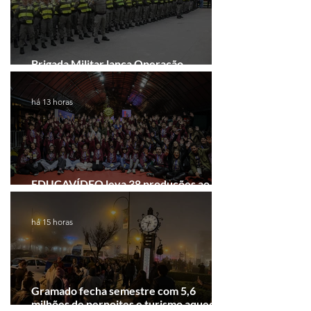
Brigada Militar lança Operação
Convergência na Região das Hortênsias
há 13 horas
EDUCAVÍDEO leva 38 produções ao
Festival de Cinema de Gramado
há 15 horas
Gramado fecha semestre com 5,6
milhões de pernoites e turismo aquecido.