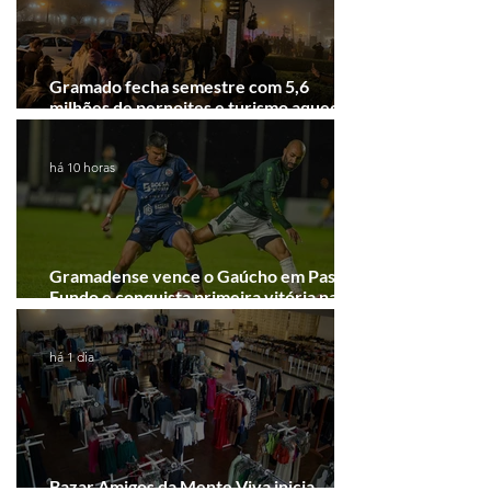
Gramado fecha semestre com 5,6
milhões de pernoites e turismo aquecido.
Junho desponta!
há 10 horas
Gramadense vence o Gaúcho em Passo
Fundo e conquista primeira vitória na
Série A2
há 1 dia
Bazar Amigos da Mente Viva inicia