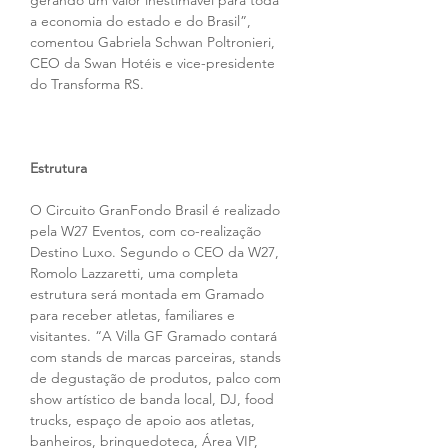
gerando um valor inestimável para toda 
a economia do estado e do Brasil”, 
comentou Gabriela Schwan Poltronieri, 
CEO da Swan Hotéis e vice-presidente 
do Transforma RS.
Estrutura
O Circuito GranFondo Brasil é realizado 
pela W27 Eventos, com co-realização 
Destino Luxo. Segundo o CEO da W27, 
Romolo Lazzaretti, uma completa 
estrutura será montada em Gramado 
para receber atletas, familiares e 
visitantes. “A Villa GF Gramado contará 
com stands de marcas parceiras, stands 
de degustação de produtos, palco com 
show artístico de banda local, DJ, food 
trucks, espaço de apoio aos atletas, 
banheiros, brinquedoteca, Área VIP, 