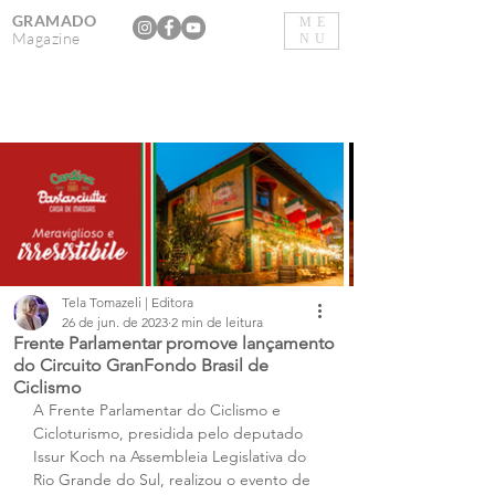
GRAMADO
ME
Magazine
NU
Tela Tomazeli | Editora
26 de jun. de 2023
2 min de leitura
Frente Parlamentar promove lançamento
do Circuito GranFondo Brasil de
Ciclismo
A Frente Parlamentar do Ciclismo e 
Cicloturismo, presidida pelo deputado 
Issur Koch na Assembleia Legislativa do 
Rio Grande do Sul, realizou o evento de 