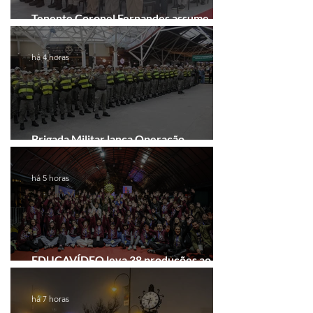
Tenente Coronel Fernandes assume
comando do 41º BPM em Gramado
há 4 horas
Brigada Militar lança Operação
Convergência na Região das Hortênsias
há 5 horas
EDUCAVÍDEO leva 38 produções ao
Festival de Cinema de Gramado
há 7 horas