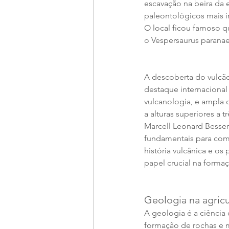
escavação na beira da e
paleontológicos mais i
O local ficou famoso q
o Vespersaurus paranae
A descoberta do vulcão
destaque internacional 
vulcanologia, e ampla c
a alturas superiores a 
Marcell Leonard Besser,
fundamentais para comp
história vulcânica e o
papel crucial na forma
Geologia na agric
A geologia é a ciência 
formação de rochas e m