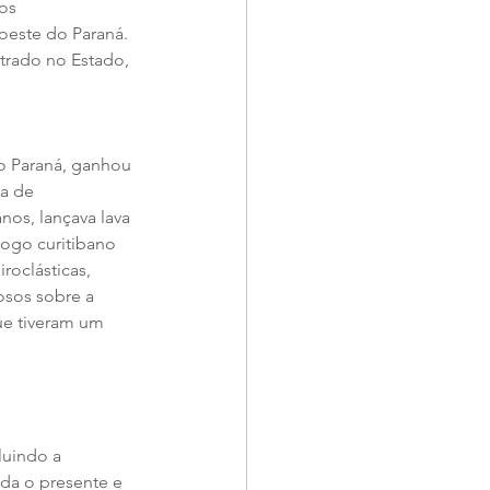
os 
oeste do Paraná. 
trado no Estado, 
o Paraná, ganhou 
a de 
nos, lançava lava 
logo curitibano 
roclásticas, 
osos sobre a 
ue tiveram um 
luindo a 
da o presente e 