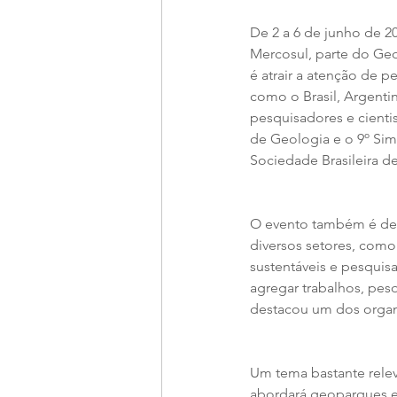
De 2 a 6 de junho de 2
Mercosul, parte do Ge
é atrair a atenção de 
como o Brasil, Argentin
pesquisadores e cientist
de Geologia e o 9º Sim
Sociedade Brasileira d
O evento também é dest
diversos setores, como
sustentáveis e pesquis
agregar trabalhos, pesq
destacou um dos organ
Um tema bastante relev
abordará geoparques e 