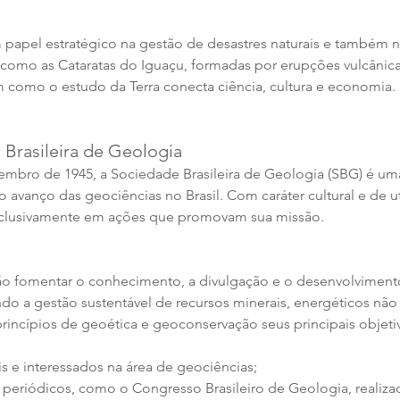
m papel estratégico na gestão de desastres naturais e também n
s como as Cataratas do Iguaçu, formadas por erupções vulcânica
 como o estudo da Terra conecta ciência, cultura e economia.
 Brasileira de Geologia
mbro de 1945, a Sociedade Brasileira de Geologia (SBG) é um
ao avanço das geociências no Brasil. Com caráter cultural e de ut
exclusivamente em ações que promovam sua missão.
 fomentar o conhecimento, a divulgação e o desenvolviment
o a gestão sustentável de recursos minerais, energéticos não 
princípios de geoética e geoconservação seus principais objeti
nais e interessados na área de geociências;
os periódicos, como o Congresso Brasileiro de Geologia, realiza