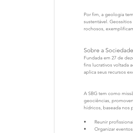
Por fim, a geologia te
sustentável. Geossítio
rochosos, exemplificam
Sobre a Sociedade
Fundada em 27 de deze
fins lucrativos voltada 
aplica seus recursos 
A SBG tem como missão
geociências, promovend
hídricos, baseada nos 
•       Reunir profissio
•       Organizar event