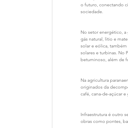
o futuro, conectando c
sociedade.
No setor energético, a
gás natural, lítio e mat
solar e eólica, também
solares e turbinas. No 
betuminoso, além de fo
Na agricultura paranaen
originados da decompos
café, cana-de-açúcar e 
Infraestrutura é outro
obras como pontes, bar