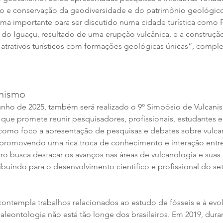
ão e conservação da geodiversidade e do patrimônio geológic
tema importante para ser discutido numa cidade turística como 
 do Iguaçu, resultado de uma erupção vulcânica, e a construção
s atrativos turísticos com formações geológicas únicas”, comple
nismo 
 junho de 2025, também será realizado o 9º Simpósio de Vulcan
que promete reunir pesquisadores, profissionais, estudantes e 
como foco a apresentação de pesquisas e debates sobre vulca
 promovendo uma rica troca de conhecimento e interação entre
tro busca destacar os avanços nas áreas de vulcanologia e sua
ribuindo para o desenvolvimento científico e profissional do set
contempla trabalhos relacionados ao estudo de fósseis e à evo
paleontologia não está tão longe dos brasileiros. Em 2019, dur