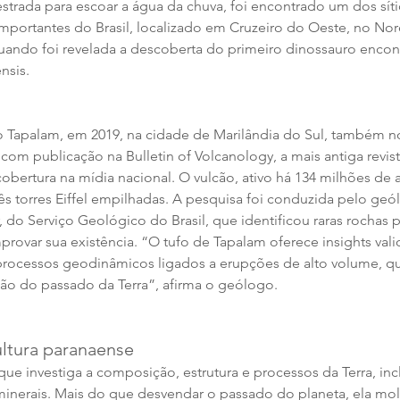
strada para escoar a água da chuva, foi encontrado um dos síti
mportantes do Brasil, localizado em Cruzeiro do Oeste, no Nor
uando foi revelada a descoberta do primeiro dinossauro encon
nsis.
 Tapalam, em 2019, na cidade de Marilândia do Sul, também n
com publicação na Bulletin of Volcanology, a mais antiga revist
obertura na mídia nacional. O vulcão, ativo há 134 milhões de a
três torres Eiffel empilhadas. A pesquisa foi conduzida pelo geó
 do Serviço Geológico do Brasil, que identificou raras rochas pi
rovar sua existência. “O tufo de Tapalam oferece insights vali
s processos geodinâmicos ligados a erupções de alto volume, q
ção do passado da Terra”, afirma o geólogo. 
ultura paranaense
que investiga a composição, estrutura e processos da Terra, inc
inerais. Mais do que desvendar o passado do planeta, ela mol