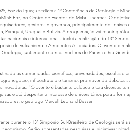
025, Foz do Iguaçu sediará a 1ª Conferência de Geologia e Min
oMinE Foz, no Centro de Eventos do Mabu Thermas. O objetivo
pesquisadores, gestores e governos, principalmente dos países 
a, Paraguai, Uruguai e Bolívia. A programação vai reunir geólog
as nacionais e internacionais, inclui a realização do 13º Simpósi
pósio de Vulcanismo e Ambientes Associados. O evento é real
e Geologia, juntamente com os núcleos do Paraná e Rio Grande 
inado às comunidades científicas, universidades, escolas e e
 agronegócio, infraestrutura e turismo, promovendo debates so
as inovadoras. “O evento é bastante eclético e terá diversos 
uisas e até despertar o interesse de universitários para a formaç
izadores, o geólogo Marcell Leonard Besser
ante durante o 13º Simpósio Sul-Brasileiro de Geologia será a 
geoturismo. Serão apresentadas pesquisas e iniciativas voltada