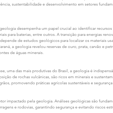
iência, sustentabilidade e desenvolvimento em setores fundame
 geologia desempenha um papel crucial ao identificar recursos
eriais para baterias, entre outros. A transição para energias ren
 depende de estudos geológicos para localizar os materiais us
Paraná, a geologia revelou reservas de ouro, prata, carvão e petr
ntes de águas minerais.
se, uma das mais produtivas do Brasil, a geologia é indispensáve
ição de rochas vulcânicas, são ricos em minerais e sustentam
grãos, promovendo práticas agrícolas sustentáveis e segurança 
 setor impactado pela geologia. Análises geológicas são fundam
ragens e rodovias, garantindo segurança e evitando riscos estr