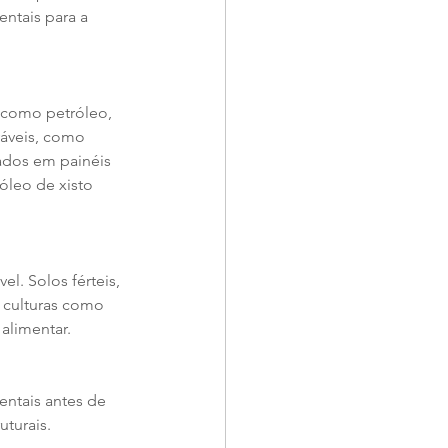
ntais para a 
 como petróleo, 
ováveis, como 
ados em painéis 
óleo de xisto 
l. Solos férteis, 
 culturas como 
alimentar.
entais antes de 
uturais.