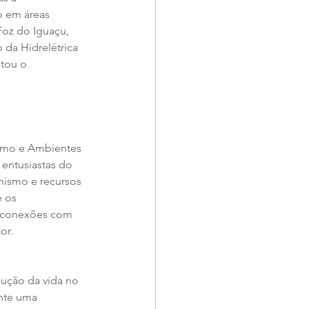
o em áreas 
Foz do Iguaçu, 
 da Hidrelétrica 
tou o 
ismo e Ambientes 
entusiastas do 
nismo e recursos 
 os 
s conexões com 
or.
lução da vida no 
ante uma 