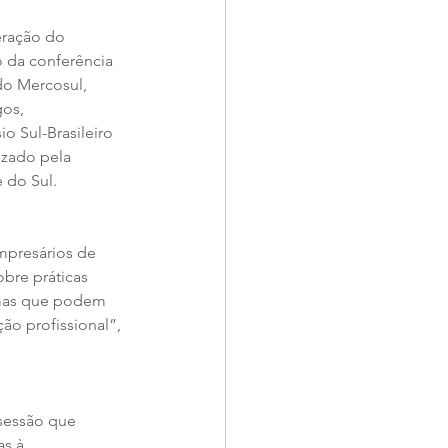
eração do 
 da conferência 
do Mercosul, 
os, 
o Sul-Brasileiro 
izado pela 
do Sul.  
mpresários de 
bre práticas 
temas que podem 
ão profissional”, 
sessão que 
s à 