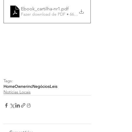
Ebook_cartilha-nr1
.pdf
Fazer download de PDF • 668KB
Tags:
Home
Ownerinc
Negócios
Leis
Notícias Locais