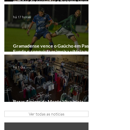
milhões de pernoites e turismo aquecido.
Junho desponta!
há 17 horas
Gramadense vence o Gaúcho em Passo
Fundo e conquista primeira vitória na
Série A2
há 1 dia
Bazar Amigos da Mente Viva inicia
arrecadação em Gramado e Canela
Ver todas as notícias