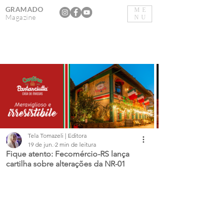
GRAMADO
ME
Magazine
NU
Tela Tomazeli | Editora
19 de jun.
2 min de leitura
Fique atento: Fecomércio-RS lança
cartilha sobre alterações da NR-01