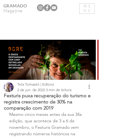
GRAMADO
ME
Magazine
NU
Tela Tomazeli | Editora
2 de jun. de 2022
3 min de leitura
Festuris puxa recuperação do turismo e
registra crescimento de 30% na
comparação com 2019
Mesmo cinco meses antes da sua 34a 
edição, que acontece de 3 a 6 de 
novembro, o Festuris Gramado vem 
registrando números históricos na 