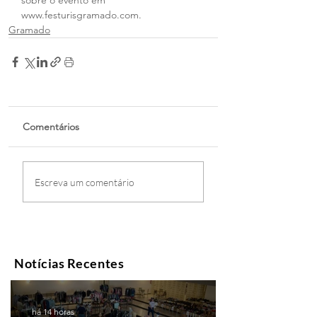
sobre o evento em 
www.festurisgramado.com.
Gramado
Comentários
Escreva um comentário
Notícias Recentes
há 14 horas