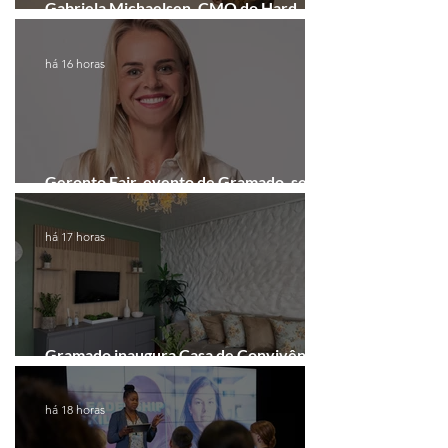
Gabriela Michaelsen, CMO do Hard
Rock Cafe Gramado
há 16 horas
Geronto Fair, evento de Gramado, será
realizada em formato digital
há 17 horas
Gramado inaugura Casa de Convivência
dedicada às mulheres
há 18 horas