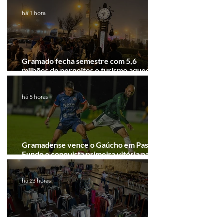
há 1 hora
Gramado fecha semestre com 5,6
milhões de pernoites e turismo aquecido.
Junho desponta!
há 5 horas
Gramadense vence o Gaúcho em Passo
Fundo e conquista primeira vitória na
Série A2
há 23 horas