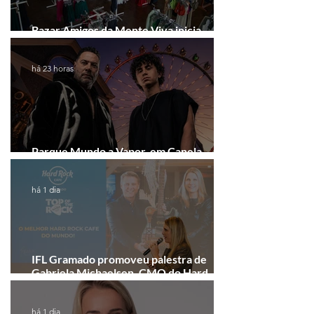
Bazar Amigos da Mente Viva inicia
arrecadação em Gramado e Canela
há 23 horas
Parque Mundo a Vapor, em Canela,
recebe festival eletrônico em agosto
há 1 dia
IFL Gramado promoveu palestra de
Gabriela Michaelsen, CMO do Hard
Rock Cafe Gramado
há 1 dia