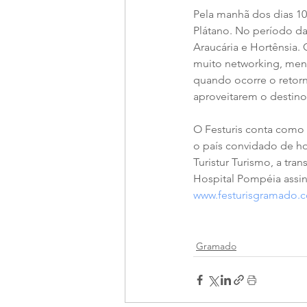
Pela manhã dos dias 10
Plátano. No período da
Araucária e Hortênsia. 
muito networking, ment
quando ocorre o retorn
aproveitarem o destin
O Festuris conta como 
o país convidado de ho
Turistur Turismo, a tran
Hospital Pompéia assin
www.festurisgramado.
Gramado