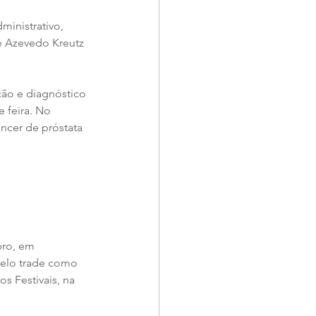
ministrativo, 
e Azevedo Kreutz 
ção e diagnóstico 
 feira. No 
âncer de próstata 
bro, em 
pelo trade como 
s Festivais, na 