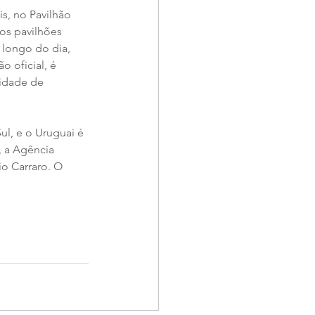
s, no Pavilhão 
os pavilhões 
 longo do dia, 
 oficial, é 
lidade de 
l, e o Uruguai é 
 a Agência 
io Carraro. O 