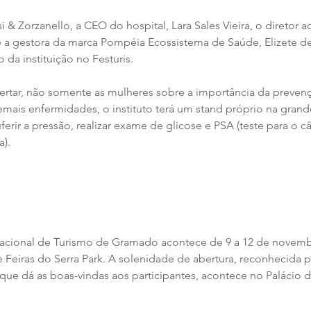
i & Zorzanello, a CEO do hospital, Lara Sales Vieira, o diretor ad
 a gestora da marca Pompéia Ecossistema de Saúde, Elizete d
 da instituição no Festuris.
lertar, não somente as mulheres sobre a importância da preven
mais enfermidades, o instituto terá um stand próprio na grande
ferir a pressão, realizar exame de glicose e PSA (teste para o c
a).
ernacional de Turismo de Gramado acontece de 9 a 12 de novem
Feiras do Serra Park. A solenidade de abertura, reconhecida 
ue dá as boas-vindas aos participantes, acontece no Palácio do