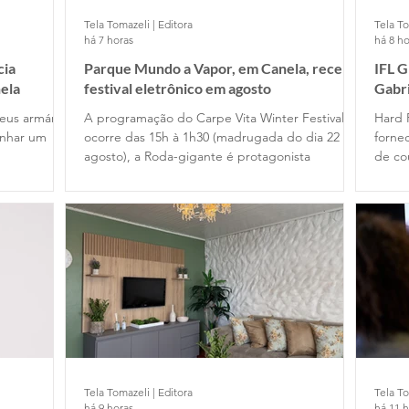
Tela Tomazeli | Editora
Tela To
há 7 horas
há 8 ho
cia
Parque Mundo a Vapor, em Canela, recebe
IFL 
ela
festival eletrônico em agosto
Gabr
Cafe
eus armários
A programação do Carpe Vita Winter Festival
Hard 
anhar um
ocorre das 15h à 1h30 (madrugada do dia 22 de
fornec
agosto), a Roda-gigante é protagonista
de co
Tela Tomazeli | Editora
Tela To
há 9 horas
há 11 