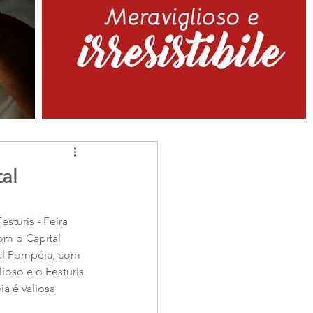
al
turis - Feira 
om o Capital 
al Pompéia, com 
oso e o Festuris 
a é valiosa 