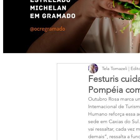
Tela Tomazeli | Edit
Festuris cui
Pompéia como
Outubro Rosa marca um 
Internacional de Turis
Humano reforça essa a
sede em Caxias do Sul.
vai ressaltar, cada vez
demais”, ressalta a fu