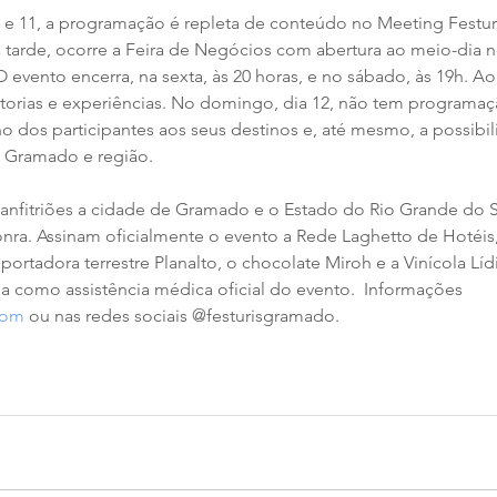
 e 11, a programação é repleta de conteúdo no Meeting Festuri
 tarde, ocorre a Feira de Negócios com abertura ao meio-dia n
O evento encerra, na sexta, às 20 horas, e no sábado, às 19h. Ao
orias e experiências. No domingo, dia 12, não tem programação
o dos participantes aos seus destinos e, até mesmo, a possibi
o Gramado e região.
anfitriões a cidade de Gramado e o Estado do Rio Grande do Su
nra. Assinam oficialmente o evento a Rede Laghetto de Hotéis,
sportadora terrestre Planalto, o chocolate Miroh e a Vinícola Líd
a como assistência médica oficial do evento.  Informações 
com
 ou nas redes sociais @festurisgramado.