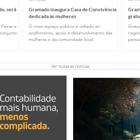
o, será
Gramado inaugura Casa de Convivência
Gram
dedicada às mulheres
gratu
 Feiras e
O novo espaço público é voltado ao
Gratui
conjunto
acolhimento, apoio e desenvolvimento das
negóc
mulheres e da comunidade local.
perso
Ver todas as notícias