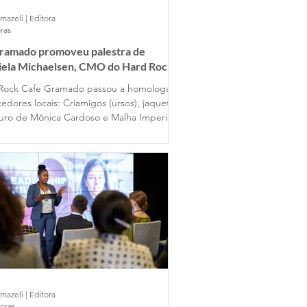
mazeli | Editora
ras
Gramado promoveu palestra de
iela Michaelsen, CMO do Hard Rock
 Gramado
Rock Cafe Gramado passou a homologar
edores locais: Criamigos (ursos), jaquetas
uro de Mônica Cardoso e Malha Imperial
mazeli | Editora
horas